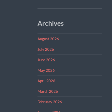
Archives
August 2026
July 2026
June 2026
May 2026
April 2026
March 2026
February 2026