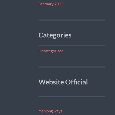
February 2025
Categories
Uncategorized
Website Official
mahjong ways