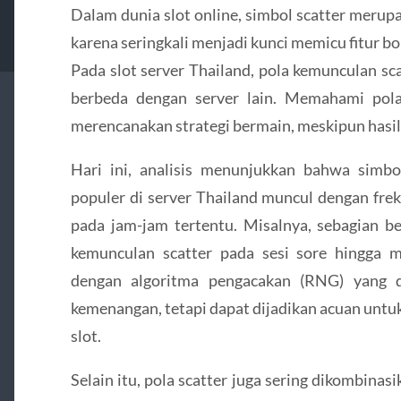
Dalam dunia slot online, simbol scatter merup
karena seringkali menjadi kunci memicu fitur bon
Pada slot server Thailand, pola kemunculan sca
berbeda dengan server lain. Memahami pol
merencanakan strategi bermain, meskipun hasil 
Hari ini, analisis menunjukkan bahwa simb
populer di server Thailand muncul dengan frek
pada jam-jam tertentu. Misalnya, sebagian 
kemunculan scatter pada sesi sore hingga 
dengan algoritma pengacakan (RNG) yang d
kemenangan, tetapi dapat dijadikan acuan unt
slot.
Selain itu, pola scatter juga sering dikombina