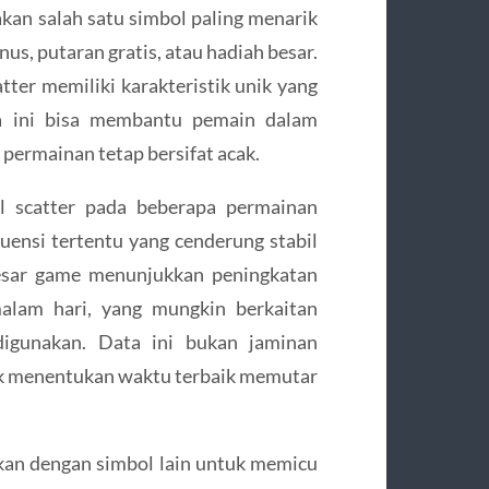
akan salah satu simbol paling menarik
us, putaran gratis, atau hadiah besar.
tter memiliki karakteristik unik yang
a ini bisa membantu pemain dalam
permainan tetap bersifat acak.
ol scatter pada beberapa permainan
uensi tertentu yang cenderung stabil
besar game menunjukkan peningkatan
malam hari, yang mungkin berkaitan
igunakan. Data ini bukan jaminan
uk menentukan waktu terbaik memutar
sikan dengan simbol lain untuk memicu