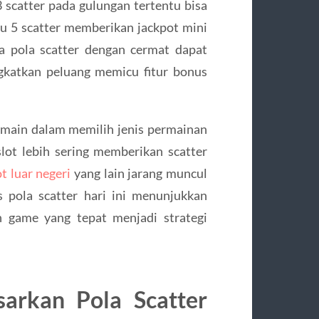
 scatter pada gulungan tertentu bisa
au 5 scatter memberikan jackpot mini
 pola scatter dengan cermat dapat
katkan peluang memicu fitur bonus
main dalam memilih jenis permainan
lot lebih sering memberikan scatter
ot luar negeri
yang lain jarang muncul
s pola scatter hari ini menunjukkan
n game yang tepat menjadi strategi
sarkan Pola Scatter