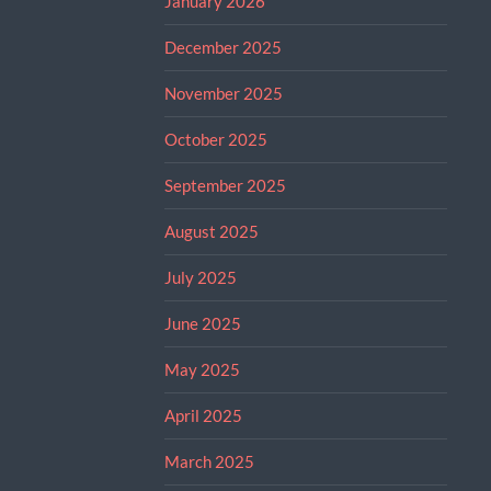
January 2026
December 2025
November 2025
October 2025
September 2025
August 2025
July 2025
June 2025
May 2025
April 2025
March 2025