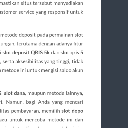
memastikan situs tersebut menyediakan
stomer service yang responsif untuk
 metode deposit pada permainan slot
ngan, terutama dengan adanya fitur
ti
slot deposit QRIS 5k
dan
slot qris 5
erta aksesibilitas yang tinggi, tidak
 metode ini untuk mengisi saldo akun
S
,
slot dana
, maupun metode lainnya,
iri. Namun, bagi Anda yang mencari
bilitas pembayaran, memilih
slot depo
 ragu untuk mencoba metode ini dan