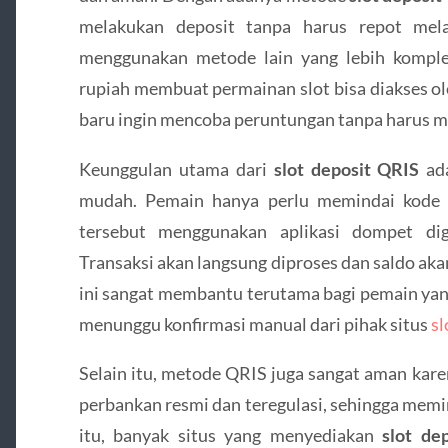
melakukan deposit tanpa harus repot mel
menggunakan metode lain yang lebih komple
rupiah membuat permainan slot bisa diakses ol
baru ingin mencoba peruntungan tanpa harus m
Keunggulan utama dari
slot deposit QRIS
ada
mudah. Pemain hanya perlu memindai kode Q
tersebut menggunakan aplikasi dompet dig
Transaksi akan langsung diproses dan saldo aka
ini sangat membantu terutama bagi pemain yan
menunggu konfirmasi manual dari pihak situs
sl
Selain itu, metode QRIS juga sangat aman kare
perbankan resmi dan teregulasi, sehingga memin
itu, banyak situs yang menyediakan
slot de