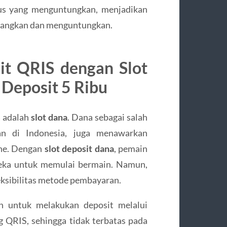
nus yang menguntungkan, menjadikan
nangkan dan menguntungkan.
it QRIS dengan Slot
 Deposit 5 Ribu
a adalah
slot dana
. Dana sebagai salah
an di Indonesia, juga menawarkan
ine. Dengan
slot deposit dana
, pemain
eka untuk memulai bermain. Namun,
eksibilitas metode pembayaran.
untuk melakukan deposit melalui
 QRIS, sehingga tidak terbatas pada