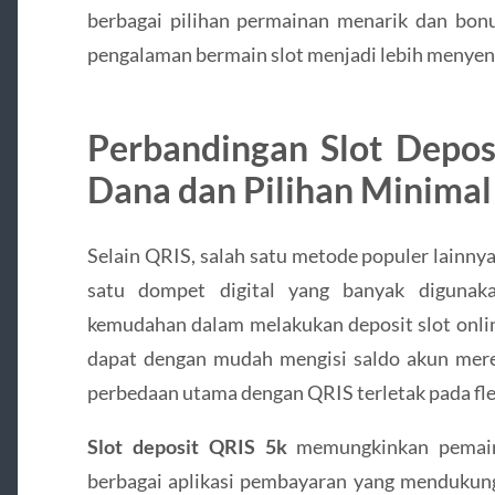
berbagai pilihan permainan menarik dan bo
pengalaman bermain slot menjadi lebih menye
Perbandingan Slot Depos
Dana dan Pilihan Minimal
Selain QRIS, salah satu metode populer lainny
satu dompet digital yang banyak digunak
kemudahan dalam melakukan deposit slot onl
dapat dengan mudah mengisi saldo akun mer
perbedaan utama dengan QRIS terletak pada fl
Slot deposit QRIS 5k
memungkinkan pemain 
berbagai aplikasi pembayaran yang mendukung