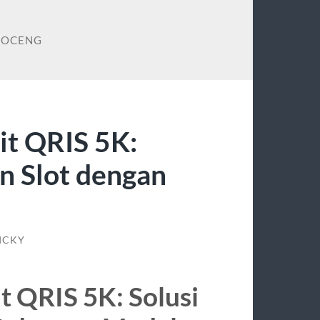
 GOCENG
it QRIS 5K:
n Slot dengan
ICKY
t QRIS 5K: Solusi