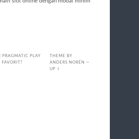
main slot online dengan modal minim
 PRAGMATIC PLAY
THEME BY
 FAVORIT?
ANDERS NORÉN
—
UP ↑