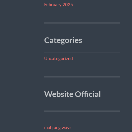
February 2025
Categories
Uncategorized
Website Official
mahjong ways