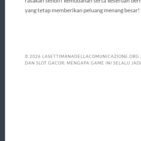
rasakan sendiri kemudahan serta keseruan ber
yang tetap memberikan peluang menang besar!
© 2026
LASETTIMANADELLACOMUNICAZIONE.ORG |
DAN SLOT GACOR: MENGAPA GAME INI SELALU JADI