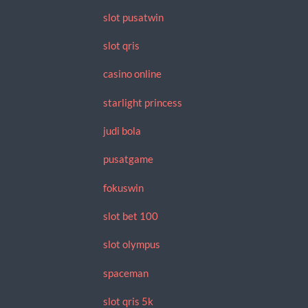
slot pusatwin
slot qris
casino online
starlight princess
judi bola
pusatgame
fokuswin
slot bet 100
slot olympus
spaceman
slot qris 5k