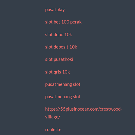
pusatplay
slot bet 100 perak
slot depo 10k
slot deposit 10k
slot pusathoki
slot qris 10k
pusatmenang slot
pusatmenang slot
https://55plusinocean.com/crestwood-
village/
roulette