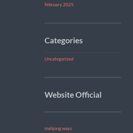
February 2025
Categories
Uncategorized
Website Official
mahjong ways