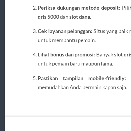
Periksa dukungan metode deposit:
Pili
qris 5000
dan
slot dana
.
Cek layanan pelanggan:
Situs yang baik
untuk membantu pemain.
Lihat bonus dan promosi:
Banyak
slot qri
untuk pemain baru maupun lama.
Pastikan tampilan mobile-friendly:
S
memudahkan Anda bermain kapan saja.