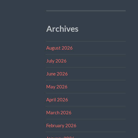
Archives
August 2026
July 2026
June 2026
May 2026
April 2026
March 2026
February 2026