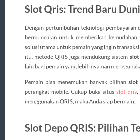
Slot Qris: Trend Baru Duni
Dengan pertumbuhan teknologi pembayaran d
bermunculan untuk memberikan kemudahan 
solusi utama untuk pemain yang ingin transaksi
itu, metode QRIS juga mendukung sistem
slot
lain bagi pemain yang lebih nyaman mengguna
Pemain bisa menemukan banyak pilihan
slot
perangkat mobile. Cukup buka situs
slot qris
,
menggunakan QRIS, maka Anda siap bermain.
Slot Depo QRIS: Pilihan Te