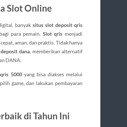
a Slot Online
igital, banyak
situs slot deposit qris
bagi para pemain.
Slot qris
menjadi
 cepat, aman, dan praktis. Tidak hanya
 deposit dana
, memberikan alternatif
kan DANA.
 qris 5000
yang bisa diakses melalui
 pilih game, dan lakukan pembayaran
rbaik di Tahun Ini