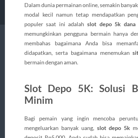
Dalam dunia permainan online, semakin banyak
modal kecil namun tetap mendapatkan penga
populer saat ini adalah
slot depo 5k dana
memungkinkan pengguna bermain hanya deng
membahas bagaimana Anda bisa memanfaat
didapatkan, serta bagaimana menemukan
s
bermain dengan aman.
Slot Depo 5K: Solusi 
Minim
Bagi pemain yang ingin mencoba peruntu
mengeluarkan banyak uang,
slot depo 5k
me
deposit Rp5.000, Anda sudah bisa memainkan 