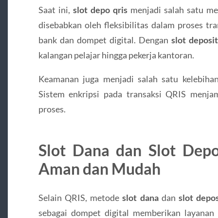
Saat ini,
slot depo qris
menjadi salah satu met
disebabkan oleh fleksibilitas dalam proses tr
bank dan dompet digital. Dengan
slot deposit
kalangan pelajar hingga pekerja kantoran.
Keamanan juga menjadi salah satu kelebiha
Sistem enkripsi pada transaksi QRIS menja
proses.
Slot Dana dan Slot Depos
Aman dan Mudah
Selain QRIS, metode
slot dana
dan
slot depo
sebagai dompet digital memberikan layanan