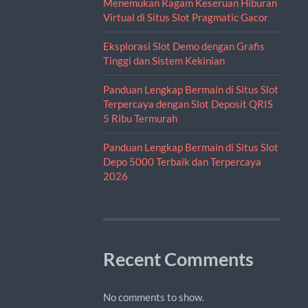
Menemukan Ragam Keseruan Hiburan
Virtual di Situs Slot Pragmatic Gacor
Eksplorasi Slot Demo dengan Grafis
Tinggi dan Sistem Kekinian
Panduan Lengkap Bermain di Situs Slot
Terpercaya dengan Slot Deposit QRIS
5 Ribu Termurah
Panduan Lengkap Bermain di Situs Slot
Depo 5000 Terbaik dan Terpercaya
2026
Recent Comments
No comments to show.