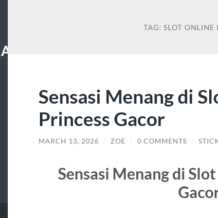
TAG:
SLOT ONLINE
LACOMUNICAZIONE.ORG
Sensasi Menang di Slo
Princess Gacor
MARCH 13, 2026
/
ZOE
/
0 COMMENTS
/
STIC
Sensasi Menang di Slot 
Gaco