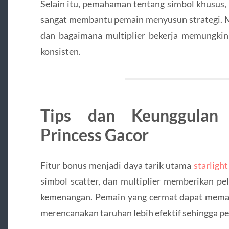
Selain itu, pemahaman tentang simbol khusus,
sangat membantu pemain menyusun strategi. Me
dan bagaimana multiplier bekerja memungkin
konsisten.
Tips dan Keunggulan 
Princess Gacor
Fitur bonus menjadi daya tarik utama
starligh
simbol scatter, dan multiplier memberikan p
kemenangan. Pemain yang cermat dapat mema
merencanakan taruhan lebih efektif sehingga p