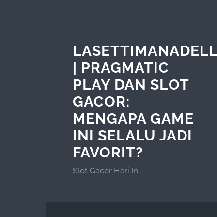
LASETTIMANADEL
| PRAGMATIC
PLAY DAN SLOT
GACOR:
MENGAPA GAME
INI SELALU JADI
FAVORIT?
Slot Gacor Hari Ini