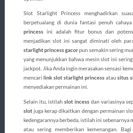
Slot Starlight Princess menghadirkan su
berpetualang di dunia fantasi penuh cahay
princess
ini adalah fitur bonus dan pote
menjadikan slot ini sangat diminati oleh par
starlight princess gacor
pun semakin sering mun
yang menunjukkan bahwa mesin slot ini serin
jackpot. Jika Anda ingin merasakan sensasi ke
mencari
link slot starlight princess
atau
situs s
menyediakan permainan ini.
Selain itu, istilah
slot incess
dan variasinya se
slot
juga kerap dikaitkan dengan permainan slo
kedengarannya berbeda, istilah ini sebenarnya 
atau sering memberikan kemenangan. Bagi