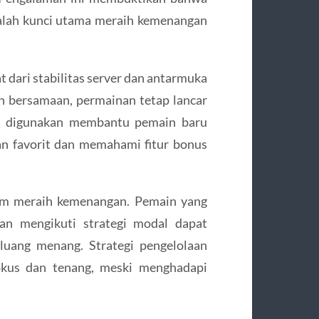
alah kunci utama meraih kemenangan
t dari stabilitas server dan antarmuka
n bersamaan, permainan tetap lancar
ah digunakan membantu pemain baru
 favorit dan memahami fitur bonus
am meraih kemenangan. Pemain yang
dan mengikuti strategi modal dapat
luang menang. Strategi pengelolaan
kus dan tenang, meski menghadapi