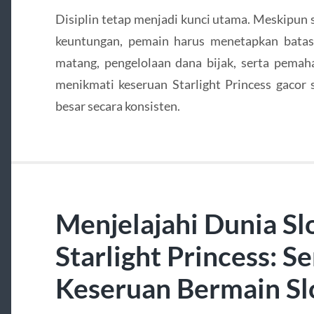
Disiplin tetap menjadi kunci utama. Meskipun
keuntungan, pemain harus menetapkan batas
matang, pengelolaan dana bijak, serta pemah
menikmati keseruan Starlight Princess gacor
besar secara konsisten.
Menjelajahi Dunia Sl
Starlight Princess: S
Keseruan Bermain Sl