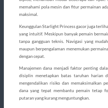
memahami pola mesin dan fitur permainan ad
maksimal.
Keunggulan Starlight Princess gacor juga terliha
yang intuitif. Meskipun banyak pemain bermai
tanpa gangguan teknis. Navigasi yang mud
maupun berpengalaman menemukan permainan
dengan cepat.
Manajemen dana menjadi faktor penting dal
disiplin menetapkan batas taruhan harian 
mengendalikan risiko dan memaksimalkan pe
dana yang tepat membantu pemain tetap fo
putaran yang kurang menguntungkan.