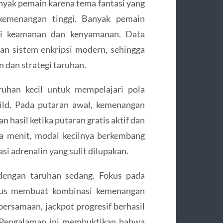
banyak pemain karena tema fantasi yang
emenangan tinggi. Banyak pemain
mi keamanan dan kenyamanan. Data
ngan sistem enkripsi modern, sehingga
 dan strategi taruhan.
uhan kecil untuk mempelajari pola
wild. Pada putaran awal, kemenangan
 hasil ketika putaran gratis aktif dan
a menit, modal kecilnya berkembang
i adrenalin yang sulit dilupakan.
dengan taruhan sedang. Fokus pada
onus membuat kombinasi kemenangan
bersamaan, jackpot progresif berhasil
. Pengalaman ini membuktikan bahwa