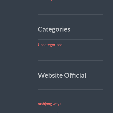
Categories
Uncategorized
Website Official
mahjong ways