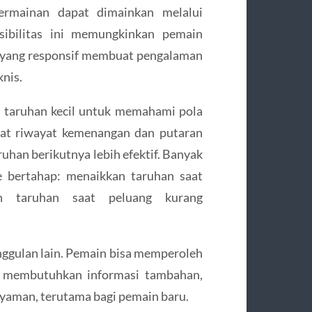
ermainan dapat dimainkan melalui
sibilitas ini memungkinkan pemain
m yang responsif membuat pengalaman
nis.
 taruhan kecil untuk memahami pola
tat riwayat kemenangan dan putaran
han berikutnya lebih efektif. Banyak
bertahap: menaikkan taruhan saat
n taruhan saat peluang kurang
nggulan lain. Pemain bisa memperoleh
u membutuhkan informasi tambahan,
yaman, terutama bagi pemain baru.