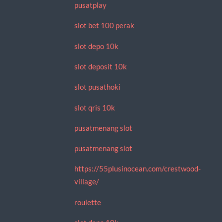
pusatplay
slot bet 100 perak
slot depo 10k
slot deposit 10k
slot pusathoki
slot qris 10k
pusatmenang slot
pusatmenang slot
https://55plusinocean.com/crestwood-
village/
roulette