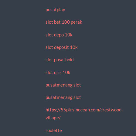
pusatplay
slot bet 100 perak
slot depo 10k
slot deposit 10k
slot pusathoki
slot qris 10k
pusatmenang slot
pusatmenang slot
https://55plusinocean.com/crestwood-
village/
roulette