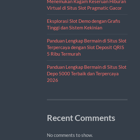
Menemukan Ragam Keseruan Hiburan
Virtual di Situs Slot Pragmatic Gacor
Eksplorasi Slot Demo dengan Grafis
Tinggi dan Sistem Kekinian
Panduan Lengkap Bermain di Situs Slot
Terpercaya dengan Slot Deposit QRIS
5 Ribu Termurah
Panduan Lengkap Bermain di Situs Slot
Depo 5000 Terbaik dan Terpercaya
2026
Recent Comments
No comments to show.