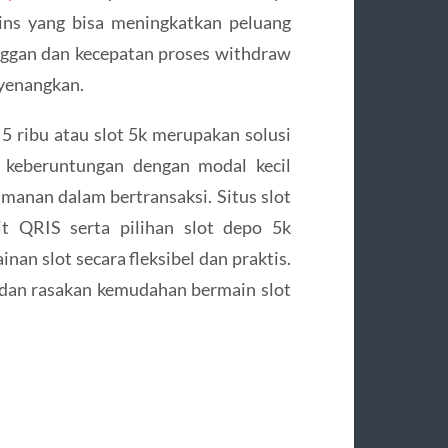
pins yang bisa meningkatkan peluang
langgan dan kecepatan proses withdraw
yenangkan.
5 ribu atau slot 5k merupakan solusi
 keberuntungan dengan modal kecil
nan dalam bertransaksi. Situs slot
t QRIS serta pilihan slot depo 5k
n slot secara fleksibel dan praktis.
 dan rasakan kemudahan bermain slot