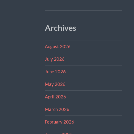
Archives
August 2026
July 2026
June 2026
May 2026
April 2026
March 2026
February 2026