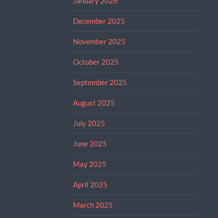
January 2026
December 2025
November 2025
October 2025
September 2025
August 2025
July 2025
June 2025
May 2025
April 2025
March 2025