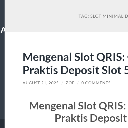
TAG:
SLOT MINIMAL 
LACOMUNICAZIONE.ORG
Mengenal Slot QRIS:
Praktis Deposit Slot 
AUGUST 21, 2025
/
ZOE
/
0 COMMENTS
Mengenal Slot QRIS:
Praktis Deposit