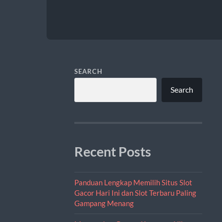
SEARCH
Search
Recent Posts
Panduan Lengkap Memilih Situs Slot
Gacor Hari Ini dan Slot Terbaru Paling
Gampang Menang