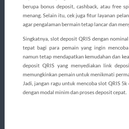
berupa bonus deposit, cashback, atau free s
menang. Selain itu, cek juga fitur layanan pe
agar pengalaman bermain tetap lancar dan men
Singkatnya, slot deposit QRIS dengan nominal 
tepat bagi para pemain yang ingin mencoba
namun tetap mendapatkan kemudahan dan keama
deposit QRIS yang menyediakan link deposi
memungkinkan pemain untuk menikmati permaina
Jadi, jangan ragu untuk mencoba slot QRIS 5k
dengan modal minim dan proses deposit cepat.