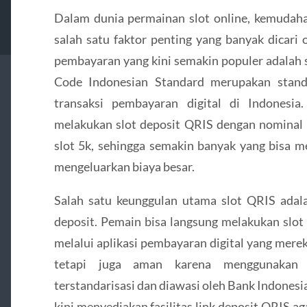
Dalam dunia permainan slot online, kemudah
salah satu faktor penting yang banyak dicari
pembayaran yang kini semakin populer adalah 
Code Indonesian Standard merupakan stan
transaksi pembayaran digital di Indones
melakukan slot deposit QRIS dengan nominal ke
slot 5k, sehingga semakin banyak yang bisa m
mengeluarkan biaya besar.
Salah satu keunggulan utama slot QRIS ada
deposit. Pemain bisa langsung melakukan slo
melalui aplikasi pembayaran digital yang mereka
tetapi juga aman karena menggunakan
terstandarisasi dan diawasi oleh Bank Indonesi
kini menyediakan fasilitas link deposit QRIS