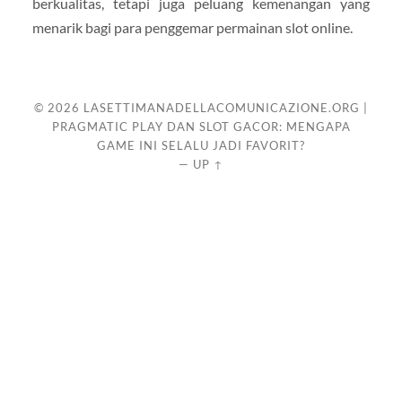
berkualitas, tetapi juga peluang kemenangan yang
menarik bagi para penggemar permainan slot online.
© 2026
LASETTIMANADELLACOMUNICAZIONE.ORG |
PRAGMATIC PLAY DAN SLOT GACOR: MENGAPA
GAME INI SELALU JADI FAVORIT?
—
UP ↑