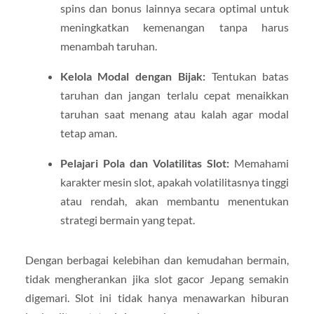
spins dan bonus lainnya secara optimal untuk
meningkatkan kemenangan tanpa harus
menambah taruhan.
Kelola Modal dengan Bijak:
Tentukan batas
taruhan dan jangan terlalu cepat menaikkan
taruhan saat menang atau kalah agar modal
tetap aman.
Pelajari Pola dan Volatilitas Slot:
Memahami
karakter mesin slot, apakah volatilitasnya tinggi
atau rendah, akan membantu menentukan
strategi bermain yang tepat.
Dengan berbagai kelebihan dan kemudahan bermain,
tidak mengherankan jika slot gacor Jepang semakin
digemari. Slot ini tidak hanya menawarkan hiburan