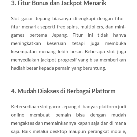
3. Fitur Bonus dan Jackpot Menarik
Slot gacor Jepang biasanya dilengkapi dengan fitur-
fitur menarik seperti free spins, multipliers, dan mini-
games bertema Jepang. Fitur ini tidak hanya
meningkatkan keseruan tetapi juga membuka
kesempatan menang lebih besar. Beberapa slot juga
menyediakan jackpot progresif yang bisa memberikan
hadiah besar kepada pemain yang beruntung.
4. Mudah Diakses di Berbagai Platform
Ketersediaan slot gacor Jepang di banyak platform judi
online membuat pemain bisa dengan mudah
mengakses dan memainkannya kapan saja dan di mana
saja. Baik melalui desktop maupun perangkat mobile,