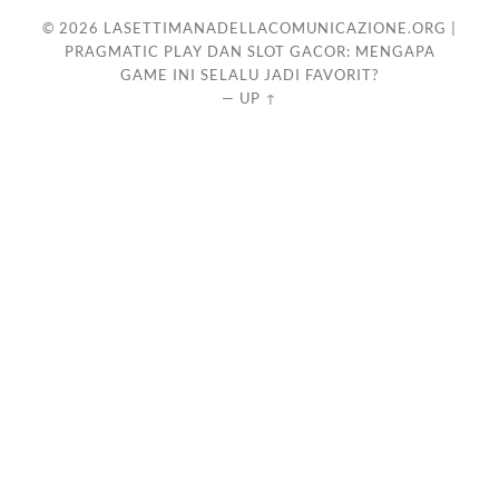
© 2026
LASETTIMANADELLACOMUNICAZIONE.ORG |
PRAGMATIC PLAY DAN SLOT GACOR: MENGAPA
GAME INI SELALU JADI FAVORIT?
—
UP ↑