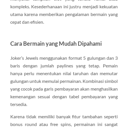
kompleks. Kesederhanaan ini justru menjadi kekuatan
utama karena memberikan pengalaman bermain yang
cepat dan efisien.
Cara Bermain yang Mudah Dipahami
Joker’s Jewels menggunakan format 5 gulungan dan 3
baris dengan jumlah paylines yang tetap. Pemain
hanya perlu menentukan nilai taruhan dan memutar
gulungan untuk memulai permainan. Kombinasi simbol
yang cocok pada garis pembayaran akan menghasilkan
kemenangan sesuai dengan tabel pembayaran yang
tersedia.
Karena tidak memiliki banyak fitur tambahan seperti
bonus round atau free spins, permainan ini sangat