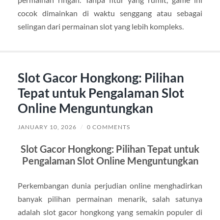
cocok dimainkan di waktu senggang atau sebagai
selingan dari permainan slot yang lebih kompleks.
Slot Gacor Hongkong: Pilihan
Tepat untuk Pengalaman Slot
Online Menguntungkan
JANUARY 10, 2026
/
0 COMMENTS
Slot Gacor Hongkong: Pilihan Tepat untuk
Pengalaman Slot Online Menguntungkan
Perkembangan dunia perjudian online menghadirkan
banyak pilihan permainan menarik, salah satunya
adalah slot gacor hongkong yang semakin populer di