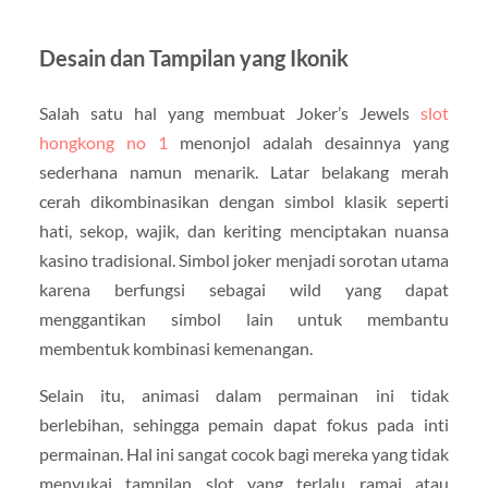
Desain dan Tampilan yang Ikonik
Salah satu hal yang membuat Joker’s Jewels
slot
hongkong no 1
menonjol adalah desainnya yang
sederhana namun menarik. Latar belakang merah
cerah dikombinasikan dengan simbol klasik seperti
hati, sekop, wajik, dan keriting menciptakan nuansa
kasino tradisional. Simbol joker menjadi sorotan utama
karena berfungsi sebagai wild yang dapat
menggantikan simbol lain untuk membantu
membentuk kombinasi kemenangan.
Selain itu, animasi dalam permainan ini tidak
berlebihan, sehingga pemain dapat fokus pada inti
permainan. Hal ini sangat cocok bagi mereka yang tidak
menyukai tampilan slot yang terlalu ramai atau