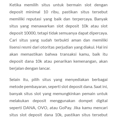
Ketika memilih situs untuk bermain slot dengan
deposit minimal 10 ribu, pastikan situs tersebut
memiliki reputasi yang baik dan terpercaya. Banyak
situs yang menawarkan slot deposit 10k atau slot
deposit 10000, tetapi tidak semuanya dapat dipercaya.
Cari situs yang sudah terbukti aman dan memiliki
lisensi resmi dari otoritas perjudian yang diakui. Hal ini
akan memastikan bahwa transaksi kamu, baik itu
deposit dana 10k atau penarikan kemenangan, akan
berjalan dengan lancar.
Selain itu, pilih situs yang menyediakan berbagai
metode pembayaran, seperti slot deposit dana. Saat ini,
banyak situs slot yang memungkinkan pemain untuk
melakukan deposit menggunakan dompet digital
seperti DANA, OVO, atau GoPay. Jika kamu mencari
situs slot deposit dana 10k, pastikan situs tersebut