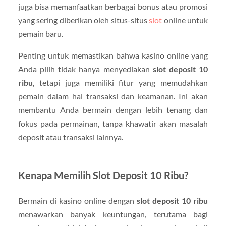
juga bisa memanfaatkan berbagai bonus atau promosi
yang sering diberikan oleh situs-situs
slot
online untuk
pemain baru.
Penting untuk memastikan bahwa kasino online yang
Anda pilih tidak hanya menyediakan
slot deposit 10
ribu
, tetapi juga memiliki fitur yang memudahkan
pemain dalam hal transaksi dan keamanan. Ini akan
membantu Anda bermain dengan lebih tenang dan
fokus pada permainan, tanpa khawatir akan masalah
deposit atau transaksi lainnya.
Kenapa Memilih Slot Deposit 10 Ribu?
Bermain di kasino online dengan
slot deposit 10 ribu
menawarkan banyak keuntungan, terutama bagi