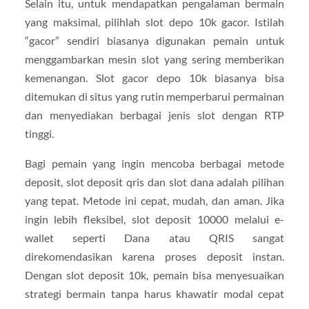
Selain itu, untuk mendapatkan pengalaman bermain
yang maksimal, pilihlah slot depo 10k gacor. Istilah
“gacor” sendiri biasanya digunakan pemain untuk
menggambarkan mesin slot yang sering memberikan
kemenangan. Slot gacor depo 10k biasanya bisa
ditemukan di situs yang rutin memperbarui permainan
dan menyediakan berbagai jenis slot dengan RTP
tinggi.
Bagi pemain yang ingin mencoba berbagai metode
deposit, slot deposit qris dan slot dana adalah pilihan
yang tepat. Metode ini cepat, mudah, dan aman. Jika
ingin lebih fleksibel, slot deposit 10000 melalui e-
wallet seperti Dana atau QRIS sangat
direkomendasikan karena proses deposit instan.
Dengan slot deposit 10k, pemain bisa menyesuaikan
strategi bermain tanpa harus khawatir modal cepat