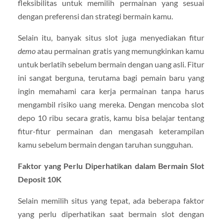
fleksibilitas untuk memilih permainan yang sesuai
dengan preferensi dan strategi bermain kamu.
Selain itu, banyak situs slot juga menyediakan fitur
demo
atau permainan gratis yang memungkinkan kamu
untuk berlatih sebelum bermain dengan uang asli. Fitur
ini sangat berguna, terutama bagi pemain baru yang
ingin memahami cara kerja permainan tanpa harus
mengambil risiko uang mereka. Dengan mencoba slot
depo 10 ribu secara gratis, kamu bisa belajar tentang
fitur-fitur permainan dan mengasah keterampilan
kamu sebelum bermain dengan taruhan sungguhan.
Faktor yang Perlu Diperhatikan dalam Bermain Slot
Deposit 10K
Selain memilih situs yang tepat, ada beberapa faktor
yang perlu diperhatikan saat bermain slot dengan