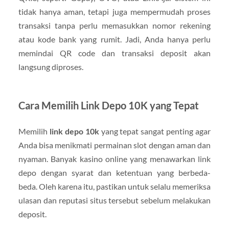
tidak hanya aman, tetapi juga mempermudah proses
transaksi tanpa perlu memasukkan nomor rekening
atau kode bank yang rumit. Jadi, Anda hanya perlu
memindai QR code dan transaksi deposit akan
langsung diproses.
Cara Memilih Link Depo 10K yang Tepat
Memilih
link depo 10k
yang tepat sangat penting agar
Anda bisa menikmati permainan slot dengan aman dan
nyaman. Banyak kasino online yang menawarkan link
depo dengan syarat dan ketentuan yang berbeda-
beda. Oleh karena itu, pastikan untuk selalu memeriksa
ulasan dan reputasi situs tersebut sebelum melakukan
deposit.