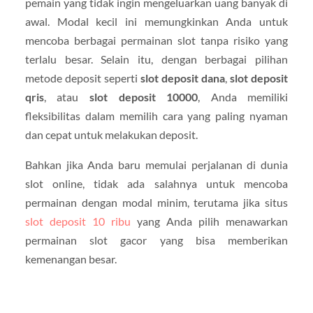
pemain yang tidak ingin mengeluarkan uang banyak di
awal. Modal kecil ini memungkinkan Anda untuk
mencoba berbagai permainan slot tanpa risiko yang
terlalu besar. Selain itu, dengan berbagai pilihan
metode deposit seperti
slot deposit dana
,
slot deposit
qris
, atau
slot deposit 10000
, Anda memiliki
fleksibilitas dalam memilih cara yang paling nyaman
dan cepat untuk melakukan deposit.
Bahkan jika Anda baru memulai perjalanan di dunia
slot online, tidak ada salahnya untuk mencoba
permainan dengan modal minim, terutama jika situs
slot deposit 10 ribu
yang Anda pilih menawarkan
permainan slot gacor yang bisa memberikan
kemenangan besar.