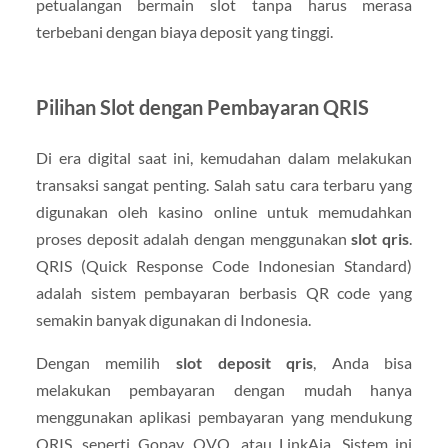
petualangan bermain slot tanpa harus merasa
terbebani dengan biaya deposit yang tinggi.
Pilihan Slot dengan Pembayaran QRIS
Di era digital saat ini, kemudahan dalam melakukan
transaksi sangat penting. Salah satu cara terbaru yang
digunakan oleh kasino online untuk memudahkan
proses deposit adalah dengan menggunakan
slot qris
.
QRIS (Quick Response Code Indonesian Standard)
adalah sistem pembayaran berbasis QR code yang
semakin banyak digunakan di Indonesia.
Dengan memilih
slot deposit qris
, Anda bisa
melakukan pembayaran dengan mudah hanya
menggunakan aplikasi pembayaran yang mendukung
QRIS, seperti Gopay, OVO, atau LinkAja. Sistem ini