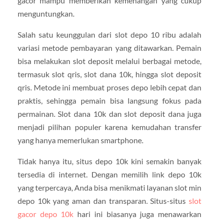
gacor mampu memberikan kemenangan yang cukup
menguntungkan.
Salah satu keunggulan dari slot depo 10 ribu adalah
variasi metode pembayaran yang ditawarkan. Pemain
bisa melakukan slot deposit melalui berbagai metode,
termasuk slot qris, slot dana 10k, hingga slot deposit
qris. Metode ini membuat proses depo lebih cepat dan
praktis, sehingga pemain bisa langsung fokus pada
permainan. Slot dana 10k dan slot deposit dana juga
menjadi pilihan populer karena kemudahan transfer
yang hanya memerlukan smartphone.
Tidak hanya itu, situs depo 10k kini semakin banyak
tersedia di internet. Dengan memilih link depo 10k
yang terpercaya, Anda bisa menikmati layanan slot min
depo 10k yang aman dan transparan. Situs-situs
slot
gacor depo 10k
hari ini biasanya juga menawarkan