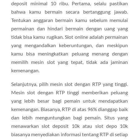
deposit minimal 10 ribu. Pertama, selalu pastikan
bahwa kamu bermain secara bertanggung jawab.
Tentukan anggaran bermain kamu sebelum memulai
permainan dan hindari bermain dengan uang yang
tidak bisa kamu rugikan. Slot online adalah permainan
yang mengandalkan keberuntungan, dan meskipun
kamu bisa meningkatkan peluang menang dengan
memilih mesin slot yang tepat, tidak ada jaminan
kemenangan.
Selanjutnya, pilih mesin slot dengan RTP yang tinggi.
Mesin slot dengan RTP tinggi memberikan peluang
yang lebih besar bagi pemain untuk mendapatkan
kemenangan. Biasanya, RTP di atas 96% dianggap baik
dan lebih menguntungkan bagi pemain. Situs yang
menawarkan slot deposit 10k atau slot depo 10k
biasanya menyediakan informasi tentang RTP di setiap