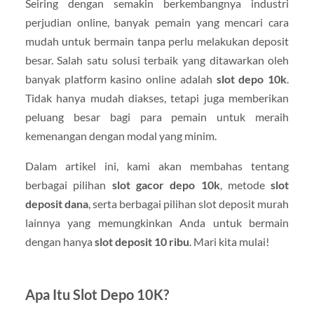
Seiring dengan semakin berkembangnya industri
perjudian online, banyak pemain yang mencari cara
mudah untuk bermain tanpa perlu melakukan deposit
besar. Salah satu solusi terbaik yang ditawarkan oleh
banyak platform kasino online adalah
slot depo 10k
.
Tidak hanya mudah diakses, tetapi juga memberikan
peluang besar bagi para pemain untuk meraih
kemenangan dengan modal yang minim.
Dalam artikel ini, kami akan membahas tentang
berbagai pilihan
slot gacor depo 10k
, metode
slot
deposit dana
, serta berbagai pilihan slot deposit murah
lainnya yang memungkinkan Anda untuk bermain
dengan hanya
slot deposit 10 ribu
. Mari kita mulai!
Apa Itu Slot Depo 10K?