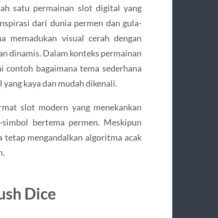
h satu permainan slot digital yang
spirasi dari dunia permen dan gula-
ena memadukan visual cerah dengan
dan dinamis. Dalam konteks permainan
gai contoh bagaimana tema sederhana
 yang kaya dan mudah dikenali.
rmat slot modern yang menekankan
ol-simbol bertema permen. Meskipun
ya tetap mengandalkan algoritma acak
m.
ush Dice