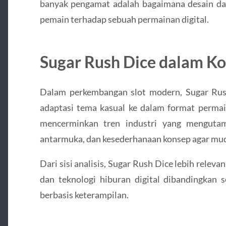
banyak pengamat adalah bagaimana desain d
pemain terhadap sebuah permainan digital.
Sugar Rush Dice dalam Ko
Dalam perkembangan slot modern, Sugar Rush
adaptasi tema kasual ke dalam format permai
mencerminkan tren industri yang mengutam
antarmuka, dan kesederhanaan konsep agar mud
Dari sisi analisis, Sugar Rush Dice lebih relev
dan teknologi hiburan digital dibandingkan s
berbasis keterampilan.