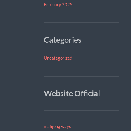
February 2025
Categories
Uncategorized
Website Official
mahjong ways