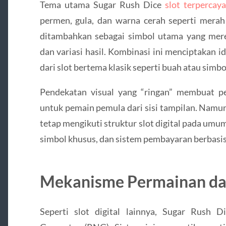
Tema utama Sugar Rush Dice
slot terpercay
permen, gula, dan warna cerah seperti merah
ditambahkan sebagai simbol utama yang mer
dan variasi hasil. Kombinasi ini menciptakan 
dari slot bertema klasik seperti buah atau simbo
Pendekatan visual yang “ringan” membuat p
untuk pemain pemula dari sisi tampilan. Namu
tetap mengikuti struktur slot digital pada um
simbol khusus, dan sistem pembayaran berbasis
Mekanisme Permainan da
Seperti slot digital lainnya, Sugar Rus