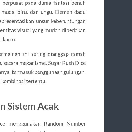
a
berpusat pada dunia fantasi penuh
 muda, biru, dan ungu. Elemen dadu
epresentasikan unsur keberuntungan
identitas visual yang mudah dibedakan
l kartu.
ermainan ini sering dianggap ramah
n, secara mekanisme, Sugar Rush Dice
umnya, termasuk penggunaan gulungan,
 kombinasi tertentu.
n Sistem Acak
h Dice menggunakan Random Number