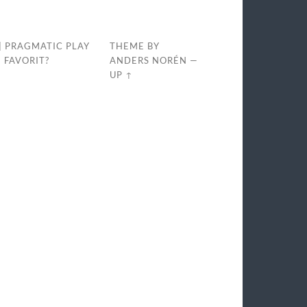
 PRAGMATIC PLAY
THEME BY
 FAVORIT?
ANDERS NORÉN
—
UP ↑