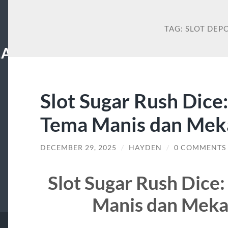
TAG:
SLOT DEP
LACOMUNICAZIONE.ORG
Slot Sugar Rush Dice
Tema Manis dan Mek
DECEMBER 29, 2025
/
HAYDEN
/
0 COMMENTS
Slot Sugar Rush Dice
Manis dan Meka