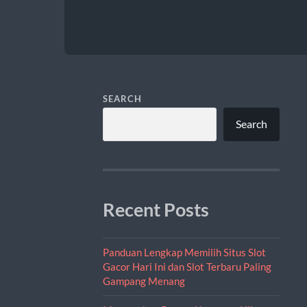
SEARCH
Search
Recent Posts
Panduan Lengkap Memilih Situs Slot
Gacor Hari Ini dan Slot Terbaru Paling
Gampang Menang