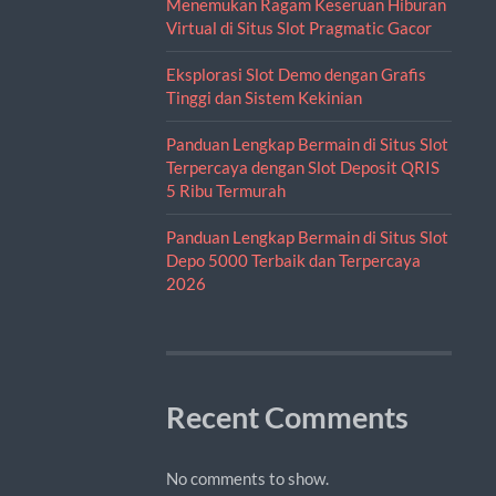
Menemukan Ragam Keseruan Hiburan
Virtual di Situs Slot Pragmatic Gacor
Eksplorasi Slot Demo dengan Grafis
Tinggi dan Sistem Kekinian
Panduan Lengkap Bermain di Situs Slot
Terpercaya dengan Slot Deposit QRIS
5 Ribu Termurah
Panduan Lengkap Bermain di Situs Slot
Depo 5000 Terbaik dan Terpercaya
2026
Recent Comments
No comments to show.