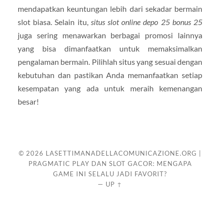
mendapatkan keuntungan lebih dari sekadar bermain
slot biasa. Selain itu,
situs slot online depo 25 bonus 25
juga sering menawarkan berbagai promosi lainnya
yang bisa dimanfaatkan untuk memaksimalkan
pengalaman bermain. Pilihlah situs yang sesuai dengan
kebutuhan dan pastikan Anda memanfaatkan setiap
kesempatan yang ada untuk meraih kemenangan
besar!
© 2026
LASETTIMANADELLACOMUNICAZIONE.ORG |
PRAGMATIC PLAY DAN SLOT GACOR: MENGAPA
GAME INI SELALU JADI FAVORIT?
—
UP ↑