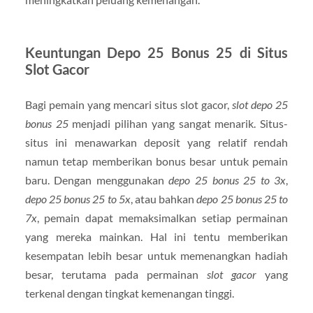
Keuntungan Depo 25 Bonus 25 di Situs
Slot Gacor
Bagi pemain yang mencari situs slot gacor,
slot depo 25
bonus 25
menjadi pilihan yang sangat menarik. Situs-
situs ini menawarkan deposit yang relatif rendah
namun tetap memberikan bonus besar untuk pemain
baru. Dengan menggunakan
depo 25 bonus 25 to 3x
,
depo 25 bonus 25 to 5x
, atau bahkan
depo 25 bonus 25 to
7x
, pemain dapat memaksimalkan setiap permainan
yang mereka mainkan. Hal ini tentu memberikan
kesempatan lebih besar untuk memenangkan hadiah
besar, terutama pada permainan
slot gacor
yang
terkenal dengan tingkat kemenangan tinggi.