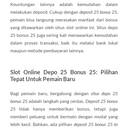
Keuntungan lainnya adalah kemudahan dalam
melakukan deposit. Cukup dengan
deposit 25 bonus 25
,
pemain bisa langsung merasakan manfaat dari bonus
yang ditawarkan oleh situs slot online ini. Situs depo
25 bonus 25 juga sering kali menawarkan kemudahan
dalam proses transaksi, baik itu melalui bank lokal
maupun metode pembayaran lainnya.
Slot Online Depo 25 Bonus 25: Pilihan
Tepat Untuk Pemain Baru
Bagi pemain baru, bergabung dengan
situs depo 25
bonus 25
adalah langkah yang cerdas.
Deposit 25 bonus
25
tidak hanya memberikan bonus, tetapi juga
memberi peluang untuk bermain dengan modal yang
lebih kecil. Bahkan, ada pilihan
deposit 25 bonus 25 to