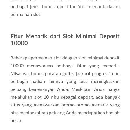
berbagai jenis bonus dan fitur-fitur menarik dalam
permainan slot.
Fitur Menarik dari Slot Minimal Deposit
10000
Beberapa permainan slot dengan slot minimal deposit
10000 menawarkan berbagai fitur yang menarik.
Misalnya, bonus putaran gratis, jackpot progresif, dan
berbagai hadiah lainnya yang bisa meningkatkan
peluang kemenangan Anda. Meskipun Anda hanya
melakukan slot 10 ribu sebagai deposit, ada banyak
situs yang menawarkan promo-promo menarik yang
bisa meningkatkan peluang Anda mendapatkan hadiah
besar.