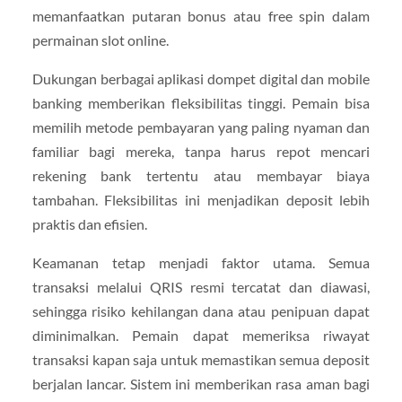
memanfaatkan putaran bonus atau free spin dalam
permainan slot online.
Dukungan berbagai aplikasi dompet digital dan mobile
banking memberikan fleksibilitas tinggi. Pemain bisa
memilih metode pembayaran yang paling nyaman dan
familiar bagi mereka, tanpa harus repot mencari
rekening bank tertentu atau membayar biaya
tambahan. Fleksibilitas ini menjadikan deposit lebih
praktis dan efisien.
Keamanan tetap menjadi faktor utama. Semua
transaksi melalui QRIS resmi tercatat dan diawasi,
sehingga risiko kehilangan dana atau penipuan dapat
diminimalkan. Pemain dapat memeriksa riwayat
transaksi kapan saja untuk memastikan semua deposit
berjalan lancar. Sistem ini memberikan rasa aman bagi