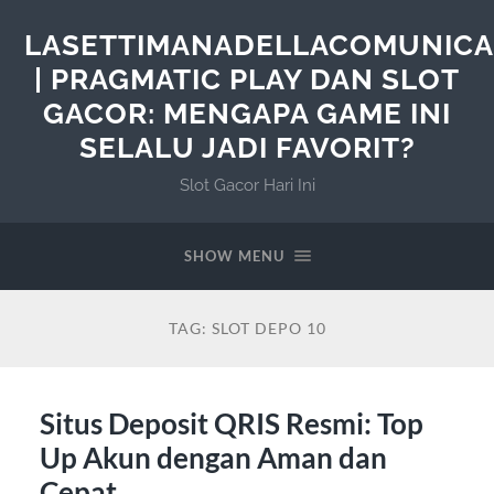
LASETTIMANADELLACOMUNICA
| PRAGMATIC PLAY DAN SLOT
GACOR: MENGAPA GAME INI
SELALU JADI FAVORIT?
Slot Gacor Hari Ini
SHOW MENU
TAG:
SLOT DEPO 10
Situs Deposit QRIS Resmi: Top
Up Akun dengan Aman dan
Cepat