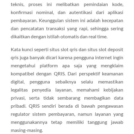
teknis, proses ini melibatkan pemindaian kode,
konfirmasi nominal, dan autentikasi dari aplikasi
pembayaran. Keunggulan sistem ini adalah kecepatan
dan pencatatan transaksi yang rapi, sehingga sering
dikaitkan dengan istilah otomatis dan real time.
Kata kunci seperti situs slot qris dan situs slot deposit
qris juga banyak dicari karena pengguna internet ingin
mengetahui platform apa saja yang mengklaim
kompatibel dengan QRIS. Dari perspektif keamanan
digital, pengguna sebaiknya selalu memastikan
legalitas penyedia layanan, memahami kebijakan
privasi, serta tidak sembarang membagikan data
pribadi. QRIS sendiri berada di bawah pengawasan
regulator sistem pembayaran, namun layanan yang
menggunakannya tetap memiliki tanggung jawab
masing-masing.