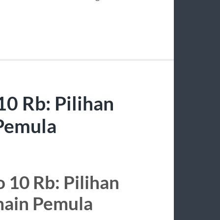
0 Rb: Pilihan
Pemula
 10 Rb: Pilihan
main Pemula