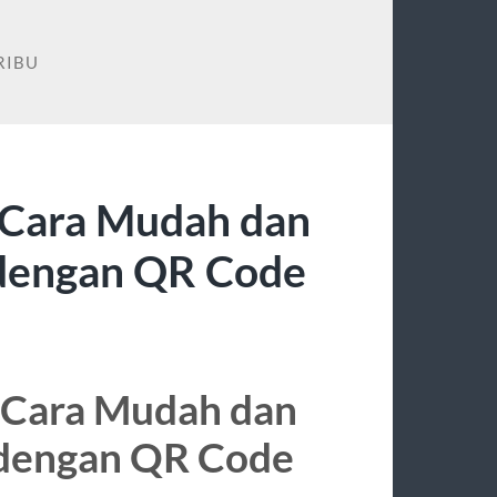
RIBU
 Cara Mudah dan
 dengan QR Code
 Cara Mudah dan
t dengan QR Code