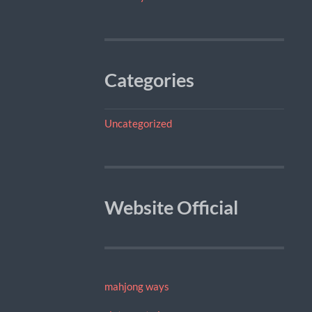
Categories
Uncategorized
Website Official
mahjong ways