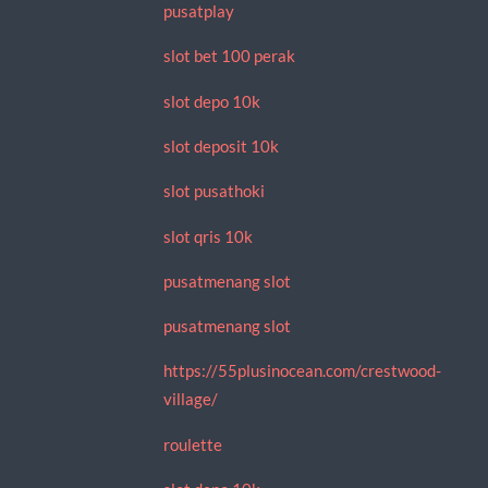
pusatplay
slot bet 100 perak
slot depo 10k
slot deposit 10k
slot pusathoki
slot qris 10k
pusatmenang slot
pusatmenang slot
https://55plusinocean.com/crestwood-
village/
roulette