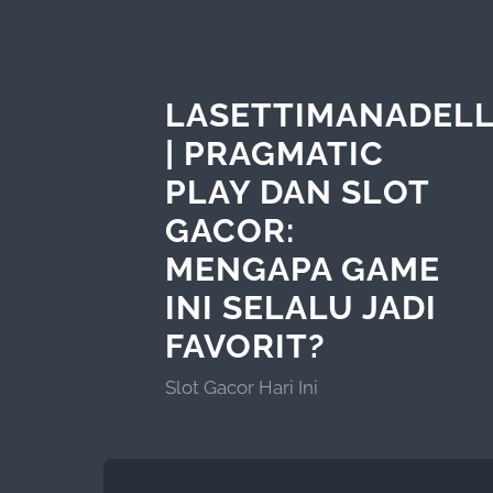
LASETTIMANADEL
| PRAGMATIC
PLAY DAN SLOT
GACOR:
MENGAPA GAME
INI SELALU JADI
FAVORIT?
Slot Gacor Hari Ini