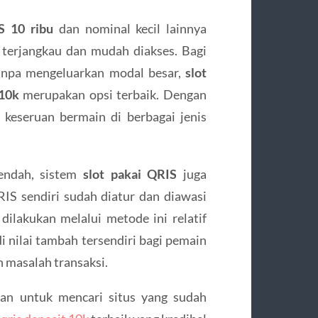
S 10 ribu
dan nominal kecil lainnya
 terjangkau dan mudah diakses. Bagi
anpa mengeluarkan modal besar,
slot
 10k
merupakan opsi terbaik. Dengan
 keseruan bermain di berbagai jenis
rendah, sistem
slot pakai QRIS
juga
IS sendiri sudah diatur dan diawasi
dilakukan melalui metode ini relatif
di nilai tambah tersendiri bagi pemain
 masalah transaksi.
ikan untuk mencari situs yang sudah