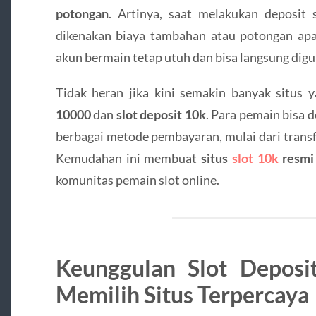
potongan
. Artinya, saat melakukan deposit 
dikenakan biaya tambahan atau potongan apa
akun bermain tetap utuh dan bisa langsung dig
Tidak heran jika kini semakin banyak situs
10000
dan
slot deposit 10k
. Para pemain bisa 
berbagai metode pembayaran, mulai dari transfe
Kemudahan ini membuat
situs
slot 10k
resmi
komunitas pemain slot online.
Keunggulan Slot Deposi
Memilih Situs Terpercaya