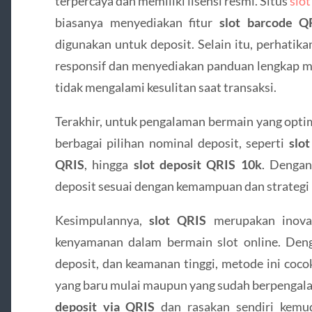
terpercaya dan memiliki lisensi resmi. Situs
slot
biasanya menyediakan fitur
slot barcode Q
digunakan untuk deposit. Selain itu, perhatik
responsif dan menyediakan panduan lengkap m
tidak mengalami kesulitan saat transaksi.
Terakhir, untuk pengalaman bermain yang optim
berbagai pilihan nominal deposit, seperti
slo
QRIS
, hingga
slot deposit QRIS 10k
. Dengan
deposit sesuai dengan kemampuan dan strategi
Kesimpulannya,
slot QRIS
merupakan inova
kenyamanan dalam bermain slot online. Den
deposit, dan keamanan tinggi, metode ini coc
yang baru mulai maupun yang sudah berpengal
deposit via QRIS
dan rasakan sendiri kemu