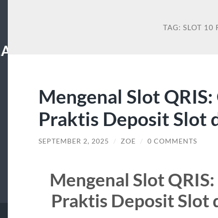
TAG:
SLOT 10 
LACOMUNICAZIONE.ORG
Mengenal Slot QRIS:
Praktis Deposit Slot
SEPTEMBER 2, 2025
/
ZOE
/
0 COMMENTS
Mengenal Slot QRIS:
Praktis Deposit Slo