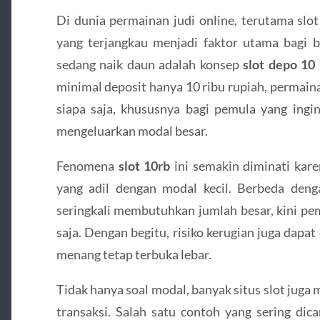
Di dunia permainan judi online, terutama slo
yang terjangkau menjadi faktor utama bagi b
sedang naik daun adalah konsep
slot depo 10 
minimal deposit hanya 10 ribu rupiah, permain
siapa saja, khususnya bagi pemula yang ing
mengeluarkan modal besar.
Fenomena
slot 10rb
ini semakin diminati ka
yang adil dengan modal kecil. Berbeda deng
seringkali membutuhkan jumlah besar, kini pe
saja. Dengan begitu, risiko kerugian juga dapa
menang tetap terbuka lebar.
Tidak hanya soal modal, banyak situs slot ju
transaksi. Salah satu contoh yang sering dic