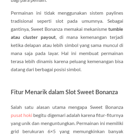
Permainan ini tidak menggunakan sistem paylines
tradisional seperti slot pada umumnya. Sebagai
gantinya, Sweet Bonanza memakai mekanisme
tumble
atau cluster payout
, di mana kemenangan terjadi
ketika delapan atau lebih simbol yang sama muncul di
mana saja pada layar. Hal ini membuat permainan
terasa lebih dinamis karena peluang kemenangan bisa
datang dari berbagai posisi simbol.
Fitur Menarik dalam Slot Sweet Bonanza
Salah satu alasan utama mengapa Sweet Bonanza
pusat hoki
begitu digemari adalah karena fitur-fiturnya
yang unik dan menguntungkan. Permainan ini memiliki
grid berukuran 6×5 yang memungkinkan banyak