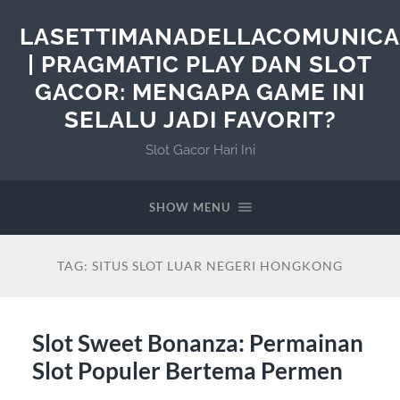
LASETTIMANADELLACOMUNICA
| PRAGMATIC PLAY DAN SLOT
GACOR: MENGAPA GAME INI
SELALU JADI FAVORIT?
Slot Gacor Hari Ini
SHOW MENU
TAG:
SITUS SLOT LUAR NEGERI HONGKONG
Slot Sweet Bonanza: Permainan
Slot Populer Bertema Permen