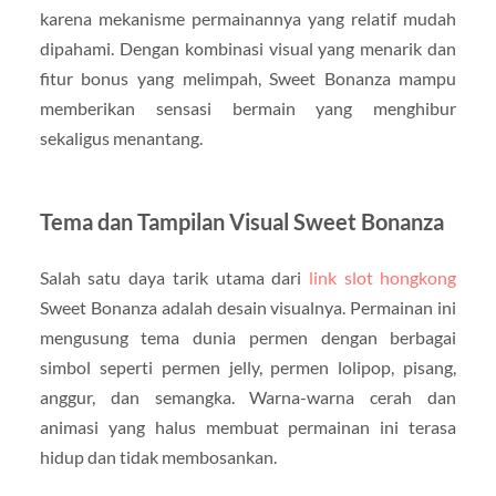
karena mekanisme permainannya yang relatif mudah
dipahami. Dengan kombinasi visual yang menarik dan
fitur bonus yang melimpah, Sweet Bonanza mampu
memberikan sensasi bermain yang menghibur
sekaligus menantang.
Tema dan Tampilan Visual Sweet Bonanza
Salah satu daya tarik utama dari
link slot hongkong
Sweet Bonanza adalah desain visualnya. Permainan ini
mengusung tema dunia permen dengan berbagai
simbol seperti permen jelly, permen lolipop, pisang,
anggur, dan semangka. Warna-warna cerah dan
animasi yang halus membuat permainan ini terasa
hidup dan tidak membosankan.