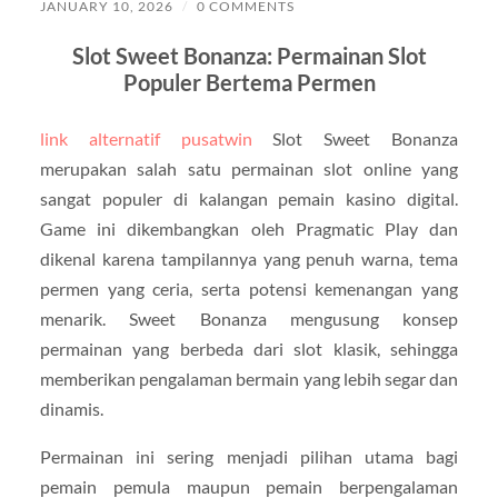
JANUARY 10, 2026
/
0 COMMENTS
Slot Sweet Bonanza: Permainan Slot
Populer Bertema Permen
link alternatif pusatwin
Slot Sweet Bonanza
merupakan salah satu permainan slot online yang
sangat populer di kalangan pemain kasino digital.
Game ini dikembangkan oleh Pragmatic Play dan
dikenal karena tampilannya yang penuh warna, tema
permen yang ceria, serta potensi kemenangan yang
menarik. Sweet Bonanza mengusung konsep
permainan yang berbeda dari slot klasik, sehingga
memberikan pengalaman bermain yang lebih segar dan
dinamis.
Permainan ini sering menjadi pilihan utama bagi
pemain pemula maupun pemain berpengalaman