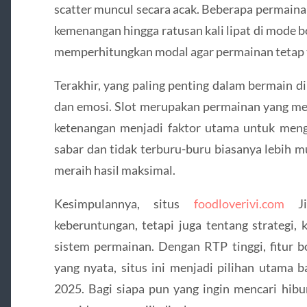
scatter muncul secara acak. Beberapa permain
kemenangan hingga ratusan kali lipat di mode 
memperhitungkan modal agar permainan tetap t
Terakhir, yang paling penting dalam bermain di
dan emosi. Slot merupakan permainan yang me
ketenangan menjadi faktor utama untuk meng
sabar dan tidak terburu-buru biasanya lebih
meraih hasil maksimal.
Kesimpulannya, situs
foodloverivi.com
Jil
keberuntungan, tetapi juga tentang strategi
sistem permainan. Dengan RTP tinggi, fitur 
yang nyata, situs ini menjadi pilihan utama b
2025. Bagi siapa pun yang ingin mencari hibur