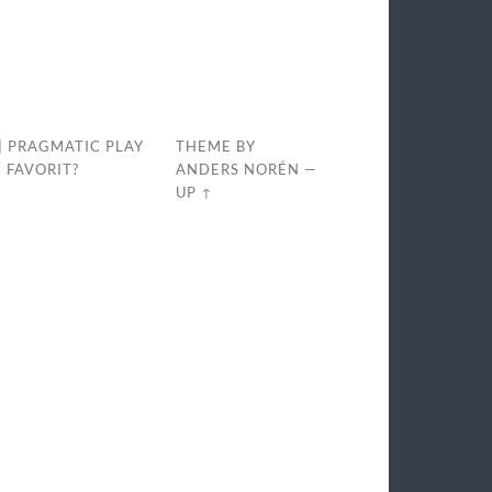
 PRAGMATIC PLAY
THEME BY
 FAVORIT?
ANDERS NORÉN
—
UP ↑