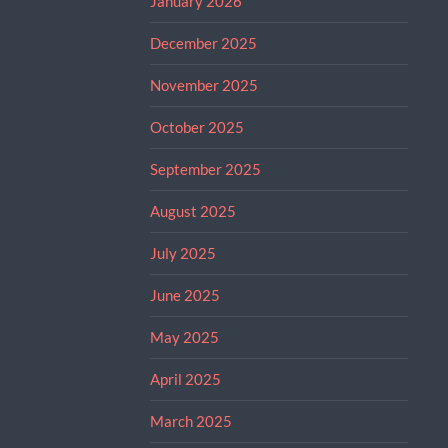
January 2026
December 2025
November 2025
October 2025
September 2025
August 2025
July 2025
June 2025
May 2025
April 2025
March 2025