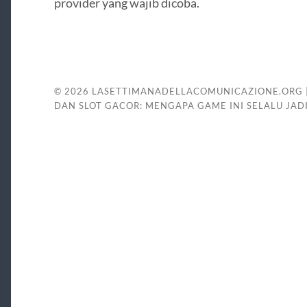
provider yang wajib dicoba.
© 2026
LASETTIMANADELLACOMUNICAZIONE.ORG |
DAN SLOT GACOR: MENGAPA GAME INI SELALU JADI