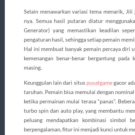
Selain menawarkan variasi tema menarik, Jili 
nya. Semua hasil putaran diatur mengguna
Generator) yang memastikan keadilan sepe
pengaturan hasil, sehingga setiap pemain memi
Hal ini membuat banyak pemain percaya diri u
kemenangan benar-benar bergantung pada k
masing.
Keunggulan lain dari situs
pusatgame
gacor ad
taruhan. Pemain bisa memulai dengan nominal 
ketika permainan mulai terasa “panas”. Bebera
turbo spin dan auto play, yang membantu m
peluang mendapatkan kombinasi simbol ber
berpengalaman, fitur ini menjadi kunci untu