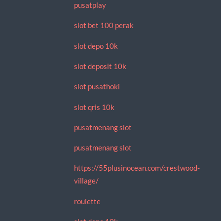
pusatplay
slot bet 100 perak
slot depo 10k
slot deposit 10k
slot pusathoki
slot qris 10k
pusatmenang slot
pusatmenang slot
https://55plusinocean.com/crestwood-
village/
roulette