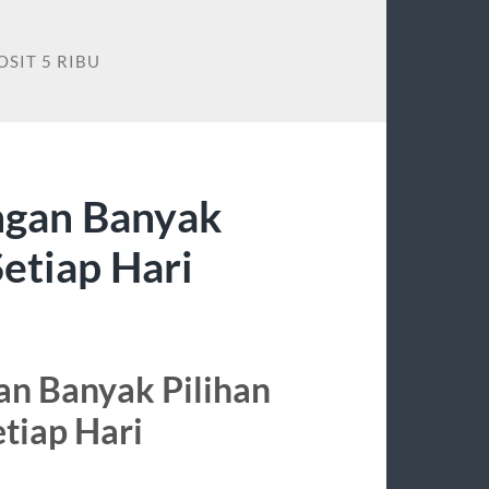
OSIT 5 RIBU
engan Banyak
etiap Hari
an Banyak Pilihan
tiap Hari