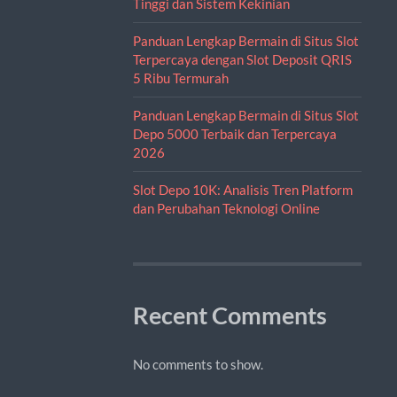
Tinggi dan Sistem Kekinian
Panduan Lengkap Bermain di Situs Slot
Terpercaya dengan Slot Deposit QRIS
5 Ribu Termurah
Panduan Lengkap Bermain di Situs Slot
Depo 5000 Terbaik dan Terpercaya
2026
Slot Depo 10K: Analisis Tren Platform
dan Perubahan Teknologi Online
Recent Comments
No comments to show.