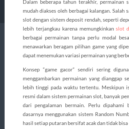
Dalam beberapa tahun terakhir, permainan 
mudah diakses oleh berbagai kalangan. Salah s
slot dengan sistem deposit rendah, seperti dep
lebih terjangkau karena memungkinkan
slot 
berbagai permainan tanpa perlu modal besar
menawarkan beragam pilihan game yang diperb
dapat menemukan variasi permainan yang berbed
Konsep “game gacor” sendiri sering digun
menggambarkan permainan yang dianggap se
lebih tinggi pada waktu tertentu. Meskipun is
resmi dalam sistem permainan slot, banyak pe
dari pengalaman bermain. Perlu dipahami
dasarnya menggunakan sistem Random Numb
hasil setiap putaran bersifat acak dan tidak bisa 