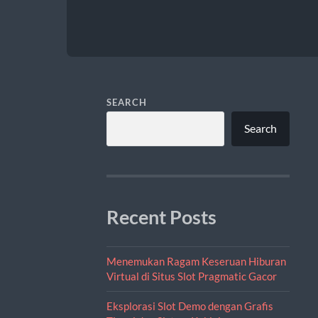
SEARCH
Search
Recent Posts
Menemukan Ragam Keseruan Hiburan
Virtual di Situs Slot Pragmatic Gacor
Eksplorasi Slot Demo dengan Grafis