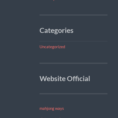
Categories
Uncategorized
Website Official
mahjong ways