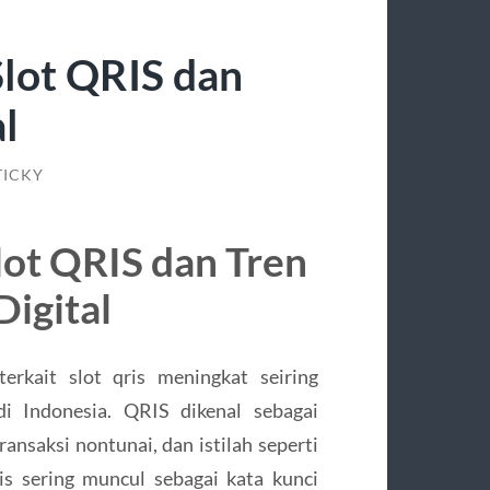
ot QRIS dan
l
TICKY
t QRIS dan Tren
Digital
erkait slot qris meningkat seiring
i Indonesia. QRIS dikenal sebagai
nsaksi nontunai, dan istilah seperti
qris sering muncul sebagai kata kunci