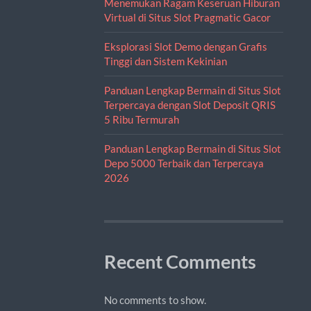
Menemukan Ragam Keseruan Hiburan
Virtual di Situs Slot Pragmatic Gacor
Eksplorasi Slot Demo dengan Grafis
Tinggi dan Sistem Kekinian
Panduan Lengkap Bermain di Situs Slot
Terpercaya dengan Slot Deposit QRIS
5 Ribu Termurah
Panduan Lengkap Bermain di Situs Slot
Depo 5000 Terbaik dan Terpercaya
2026
Recent Comments
No comments to show.