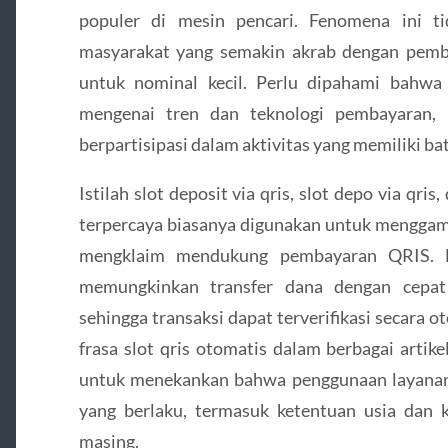
populer di mesin pencari. Fenomena ini ti
masyarakat yang semakin akrab dengan pemba
untuk nominal kecil. Perlu dipahami bahwa 
mengenai tren dan teknologi pembayaran,
berpartisipasi dalam aktivitas yang memiliki bat
Istilah slot deposit via qris, slot depo via qris,
terpercaya biasanya digunakan untuk menggamb
mengklaim mendukung pembayaran QRIS. D
memungkinkan transfer dana dengan cepat 
sehingga transaksi dapat terverifikasi secara 
frasa slot qris otomatis dalam berbagai artik
untuk menekankan bahwa penggunaan layanan
yang berlaku, termasuk ketentuan usia dan 
masing.