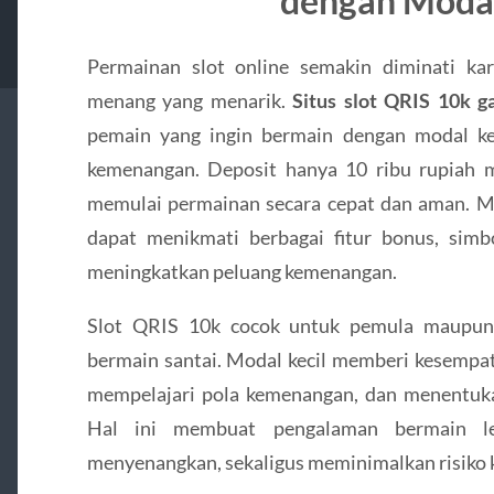
dengan Moda
Permainan slot online semakin diminati k
menang yang menarik.
Situs slot QRIS 10k g
pemain yang ingin bermain dengan modal ke
kemenangan. Deposit hanya 10 ribu rupiah
memulai permainan secara cepat dan aman. M
dapat menikmati berbagai fitur bonus, simbo
meningkatkan peluang kemenangan.
Slot QRIS 10k cocok untuk pemula maupun
bermain santai. Modal kecil memberi kesempat
mempelajari pola kemenangan, dan menentukan
Hal ini membuat pengalaman bermain leb
menyenangkan, sekaligus meminimalkan risiko k