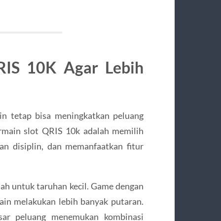
QRIS 10K Agar Lebih
in tetap bisa meningkatkan peluang
rmain slot QRIS 10k adalah memilih
n disiplin, dan memanfaatkan fitur
ah untuk taruhan kecil. Game dengan
n melakukan lebih banyak putaran.
esar peluang menemukan kombinasi