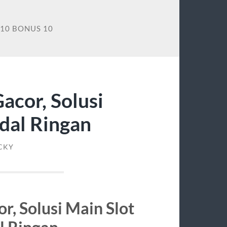
 10 BONUS 10
acor, Solusi
dal Ringan
CKY
r, Solusi Main Slot