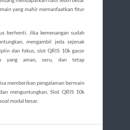
 peluang mendapatkan hasil lebih besar
emain yang mahir memanfaatkan fitur
us berhenti. Jika kemenangan sudah
untungkan, mengambil jeda sejenak
iplin dan fokus, slot QRIS 10k gacor
n yang aman, seru, dan tetap
p bisa memberikan pengalaman bermain
 dan menguntungkan. Slot QRIS 10k
oal modal besar.