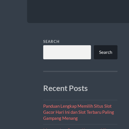
SEARCH
Search
Recent Posts
Panduan Lengkap Memilih Situs Slot
Gacor Hari Ini dan Slot Terbaru Paling
Gampang Menang