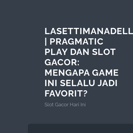
LASETTIMANADEL
| PRAGMATIC
PLAY DAN SLOT
GACOR:
MENGAPA GAME
INI SELALU JADI
FAVORIT?
Slot Gacor Hari Ini