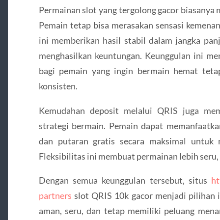
Permainan slot yang tergolong gacor biasanya 
Pemain tetap bisa merasakan sensasi kemenang
ini memberikan hasil stabil dalam jangka panj
menghasilkan keuntungan. Keunggulan ini men
bagi pemain yang ingin bermain hemat teta
konsisten.
Kemudahan deposit melalui QRIS juga mem
strategi bermain. Pemain dapat memanfaatkan
dan putaran gratis secara maksimal untuk
Fleksibilitas ini membuat permainan lebih seru
Dengan semua keunggulan tersebut, situs
ht
partners
slot QRIS 10k gacor menjadi pilihan 
aman, seru, dan tetap memiliki peluang men