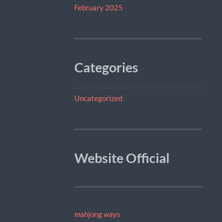
February 2025
Categories
Uncategorized
Website Official
mahjong ways