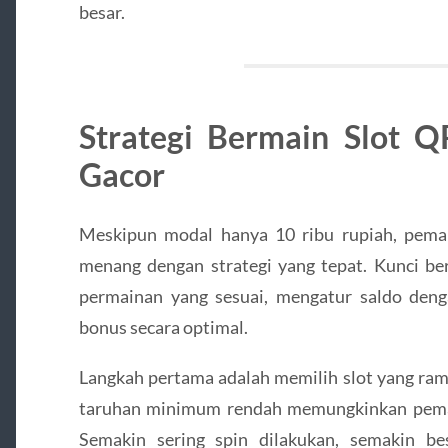
besar.
Strategi Bermain Slot 
Gacor
Meskipun modal hanya 10 ribu rupiah, pema
menang dengan strategi yang tepat. Kunci be
permainan yang sesuai, mengatur saldo denga
bonus secara optimal.
Langkah pertama adalah memilih slot yang ram
taruhan minimum rendah memungkinkan pemai
Semakin sering spin dilakukan, semakin b