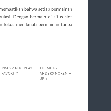
ng memastikan bahwa setiap permainan
ulasi. Dengan bermain di situs slot
an fokus menikmati permainan tanpa
 PRAGMATIC PLAY
THEME BY
 FAVORIT?
ANDERS NORÉN
—
UP ↑