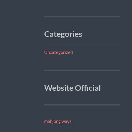
Categories
Uncategorized
Website Official
mahjong ways