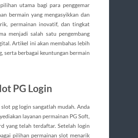
pilihan utama bagi para penggemar
aman bermain yang mengasyikkan dan
k, permainan inovatif, dan tingkat
lma menjadi salah satu pengembang
ital. Artikel ini akan membahas lebih
 pg, serta berbagai keuntungan bermain
ot PG Login
 slot pg login sangatlah mudah. Anda
yediakan layanan permainan PG Soft,
ang telah terdaftar. Setelah login
agai pilihan permainan slot menarik