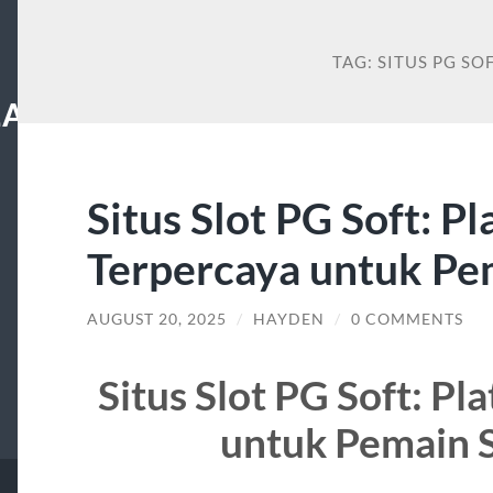
TAG:
SITUS PG SO
LACOMUNICAZIONE.ORG
Situs Slot PG Soft: P
Terpercaya untuk Pem
AUGUST 20, 2025
/
HAYDEN
/
0 COMMENTS
Situs Slot PG Soft: P
untuk Pemain S