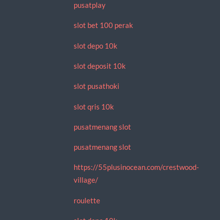
pusatplay
slot bet 100 perak
slot depo 10k
slot deposit 10k
slot pusathoki
slot qris 10k
pusatmenang slot
pusatmenang slot
https://55plusinocean.com/crestwood-
village/
roulette