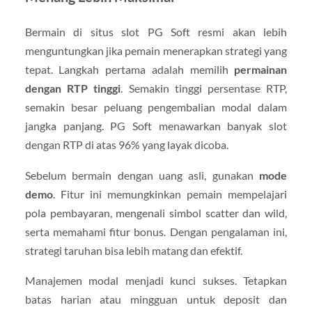
Bermain di situs slot PG Soft resmi akan lebih
menguntungkan jika pemain menerapkan strategi yang
tepat. Langkah pertama adalah memilih
permainan
dengan RTP tinggi
. Semakin tinggi persentase RTP,
semakin besar peluang pengembalian modal dalam
jangka panjang. PG Soft menawarkan banyak slot
dengan RTP di atas 96% yang layak dicoba.
Sebelum bermain dengan uang asli, gunakan
mode
demo
. Fitur ini memungkinkan pemain mempelajari
pola pembayaran, mengenali simbol scatter dan wild,
serta memahami fitur bonus. Dengan pengalaman ini,
strategi taruhan bisa lebih matang dan efektif.
Manajemen modal menjadi kunci sukses. Tetapkan
batas harian atau mingguan untuk deposit dan