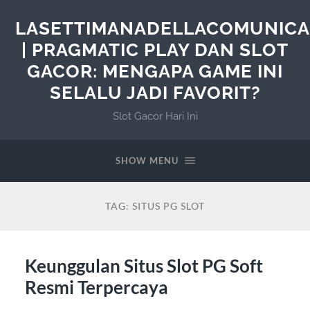
LASETTIMANADELLACOMUNICA
| PRAGMATIC PLAY DAN SLOT
GACOR: MENGAPA GAME INI
SELALU JADI FAVORIT?
Slot Gacor Hari Ini
SHOW MENU
TAG:
SITUS PG SLOT
Keunggulan Situs Slot PG Soft
Resmi Terpercaya