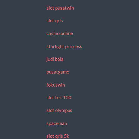
slot pusatwin
slot qris
casino online
starlight princess
judi bola
pusatgame
fokuswin
slot bet 100
slot olympus
spaceman
slot qris 5k