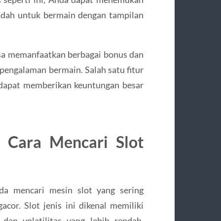
udah untuk bermain dengan tampilan
 bisa memanfaatkan berbagai bonus dan
engalaman bermain. Salah satu fitur
g dapat memberikan keuntungan besar
 Cara Mencari Slot
da mencari mesin slot yang sering
or. Slot jenis ini dikenal memiliki
dan volatilitas yang lebih rendah,