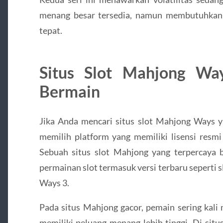
menang besar tersedia, namun membutuhkan s
tepat.
Situs Slot Mahjong Wa
Bermain
Jika Anda mencari situs slot Mahjong Ways y
memilih platform yang memiliki lisensi resmi 
Sebuah situs slot Mahjong yang terpercaya 
permainan slot termasuk versi terbaru seperti
Ways 3.
Pada situs Mahjong gacor, pemain sering kal
memiliki peluang menang lebih tinggi. Di sit