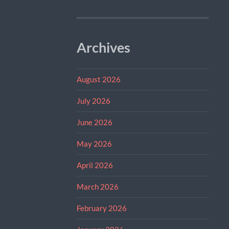
Archives
August 2026
July 2026
June 2026
May 2026
April 2026
March 2026
February 2026