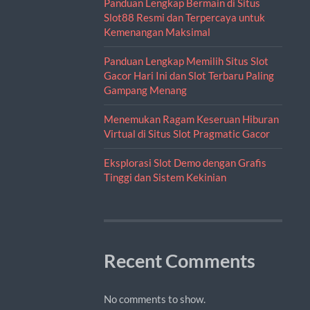
Panduan Lengkap Bermain di Situs
Slot88 Resmi dan Terpercaya untuk
Kemenangan Maksimal
Panduan Lengkap Memilih Situs Slot
Gacor Hari Ini dan Slot Terbaru Paling
Gampang Menang
Menemukan Ragam Keseruan Hiburan
Virtual di Situs Slot Pragmatic Gacor
Eksplorasi Slot Demo dengan Grafis
Tinggi dan Sistem Kekinian
Recent Comments
No comments to show.