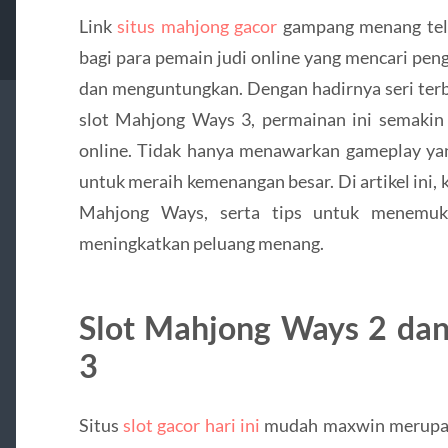
Link
situs mahjong gacor
gampang menang telah
bagi para pemain judi online yang mencari p
dan menguntungkan. Dengan hadirnya seri terb
slot Mahjong Ways 3, permainan ini semakin 
online. Tidak hanya menawarkan gameplay yang
untuk meraih kemenangan besar. Di artikel ini,
Mahjong Ways, serta tips untuk menemuk
meningkatkan peluang menang.
Slot Mahjong Ways 2 da
3
Situs
slot gacor hari ini
mudah maxwin
merupak