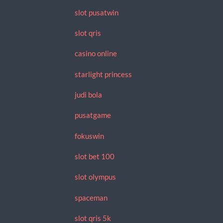
slot pusatwin
slot qris
casino online
starlight princess
judi bola
pusatgame
fokuswin
slot bet 100
slot olympus
spaceman
slot qris 5k