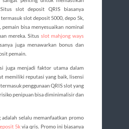
itus slot deposit QRIS biasanya
 termasuk slot deposit 5000, depo 5k,
ni, pemain bisa menyesuaikan nominal
nan mereka. Situs
slot mahjong ways
iasanya juga menawarkan bonus dan
osit pemain.
si juga menjadi faktor utama dalam
ut memiliki reputasi yang baik, lisensi
, termasuk penggunaan QRIS slot yang
risiko penipuan bisa diminimalisir dan
ng adalah selalu memanfaatkan promo
deposit 5k
via qris. Promo ini biasanya