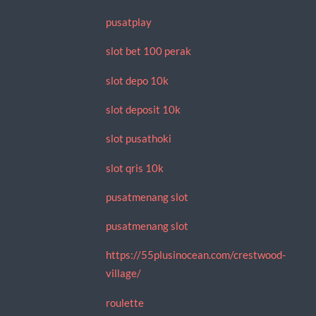
pusatplay
slot bet 100 perak
slot depo 10k
slot deposit 10k
slot pusathoki
slot qris 10k
pusatmenang slot
pusatmenang slot
https://55plusinocean.com/crestwood-
village/
roulette