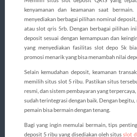
kenyamanan dan keamanan saat bermain. S
menyediakan berbagai pilihan nominal deposit,
atau slot qris 5rb. Dengan berbagai pilihan i
deposit sesuai dengan kemampuan dan keingi
yang menyediakan fasilitas slot depo 5k b
promosi menarik yang bisa menambah nilai dep
Selain kemudahan deposit, keamanan transak
memilih situs slot 5 ribu. Pastikan situs terseb
resmi, dan sistem pembayaran yang terpercaya
sudah terintegrasi dengan baik. Dengan begitu, 
pemain bisa bermain dengan tenang.
Bagi yang ingin memulai bermain, tips penti
deposit 5 ribu yang disediakan oleh situs
slot 