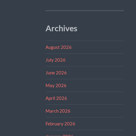
Archives
August 2026
July 2026
June 2026
May 2026
April 2026
March 2026
February 2026