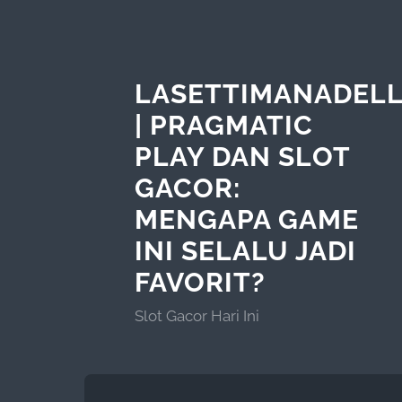
LASETTIMANADEL
| PRAGMATIC
PLAY DAN SLOT
GACOR:
MENGAPA GAME
INI SELALU JADI
FAVORIT?
Slot Gacor Hari Ini