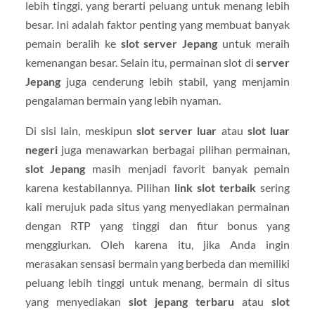
lebih tinggi, yang berarti peluang untuk menang lebih
besar. Ini adalah faktor penting yang membuat banyak
pemain beralih ke
slot server Jepang
untuk meraih
kemenangan besar. Selain itu, permainan slot di
server
Jepang
juga cenderung lebih stabil, yang menjamin
pengalaman bermain yang lebih nyaman.
Di sisi lain, meskipun
slot server luar
atau
slot luar
negeri
juga menawarkan berbagai pilihan permainan,
slot Jepang
masih menjadi favorit banyak pemain
karena kestabilannya. Pilihan
link slot terbaik
sering
kali merujuk pada situs yang menyediakan permainan
dengan RTP yang tinggi dan fitur bonus yang
menggiurkan. Oleh karena itu, jika Anda ingin
merasakan sensasi bermain yang berbeda dan memiliki
peluang lebih tinggi untuk menang, bermain di situs
yang menyediakan
slot jepang terbaru
atau
slot