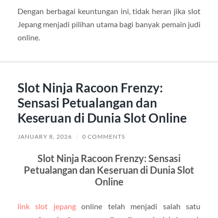
Dengan berbagai keuntungan ini, tidak heran jika slot
Jepang menjadi pilihan utama bagi banyak pemain judi
online.
Slot Ninja Racoon Frenzy:
Sensasi Petualangan dan
Keseruan di Dunia Slot Online
JANUARY 8, 2026
/
0 COMMENTS
Slot Ninja Racoon Frenzy: Sensasi
Petualangan dan Keseruan di Dunia Slot
Online
link slot jepang
online telah menjadi salah satu