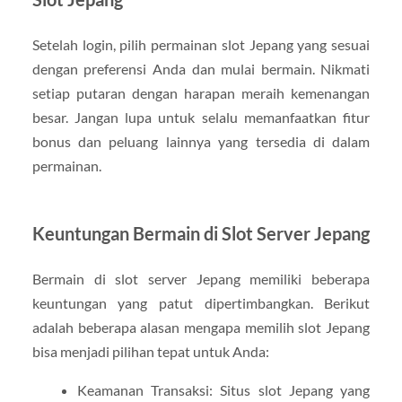
Setelah login, pilih permainan slot Jepang yang sesuai
dengan preferensi Anda dan mulai bermain. Nikmati
setiap putaran dengan harapan meraih kemenangan
besar. Jangan lupa untuk selalu memanfaatkan fitur
bonus dan peluang lainnya yang tersedia di dalam
permainan.
Keuntungan Bermain di Slot Server Jepang
Bermain di slot server Jepang memiliki beberapa
keuntungan yang patut dipertimbangkan. Berikut
adalah beberapa alasan mengapa memilih slot Jepang
bisa menjadi pilihan tepat untuk Anda:
Keamanan Transaksi: Situs slot Jepang yang