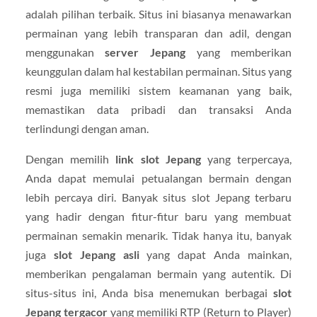
adalah pilihan terbaik. Situs ini biasanya menawarkan
permainan yang lebih transparan dan adil, dengan
menggunakan
server Jepang
yang memberikan
keunggulan dalam hal kestabilan permainan. Situs yang
resmi juga memiliki sistem keamanan yang baik,
memastikan data pribadi dan transaksi Anda
terlindungi dengan aman.
Dengan memilih
link slot Jepang
yang terpercaya,
Anda dapat memulai petualangan bermain dengan
lebih percaya diri. Banyak situs slot Jepang terbaru
yang hadir dengan fitur-fitur baru yang membuat
permainan semakin menarik. Tidak hanya itu, banyak
juga
slot Jepang asli
yang dapat Anda mainkan,
memberikan pengalaman bermain yang autentik. Di
situs-situs ini, Anda bisa menemukan berbagai
slot
Jepang tergacor
yang memiliki RTP (Return to Player)