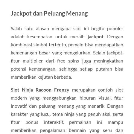
Jackpot dan Peluang Menang
Salah satu alasan mengapa slot ini begitu populer
adalah kesempatan untuk meraih
jackpot
. Dengan
kombinasi simbol tertentu, pemain bisa mendapatkan
kemenangan besar yang menggiurkan. Selain jackpot,
fitur multiplier dari free spins juga meningkatkan
potensi kemenangan, sehingga setiap putaran bisa
memberikan kejutan berbeda.
Slot Ninja Racoon Frenzy
merupakan contoh slot
modern yang menggabungkan hiburan visual, fitur
inovatif, dan peluang menang yang menarik. Dengan
karakter yang lucu, tema ninja yang penuh aksi, serta
fitur bonus interaktif, permainan ini mampu
memberikan pengalaman bermain yang seru dan