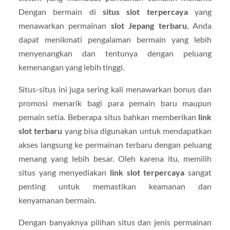
Dengan bermain di
situs slot terpercaya
yang
menawarkan permainan
slot Jepang terbaru
, Anda
dapat menikmati pengalaman bermain yang lebih
menyenangkan dan tentunya dengan peluang
kemenangan yang lebih tinggi.
Situs-situs ini juga sering kali menawarkan bonus dan
promosi menarik bagi para pemain baru maupun
pemain setia. Beberapa situs bahkan memberikan
link
slot terbaru
yang bisa digunakan untuk mendapatkan
akses langsung ke permainan terbaru dengan peluang
menang yang lebih besar. Oleh karena itu, memilih
situs yang menyediakan
link slot terpercaya
sangat
penting untuk memastikan keamanan dan
kenyamanan bermain.
Dengan banyaknya pilihan situs dan jenis permainan