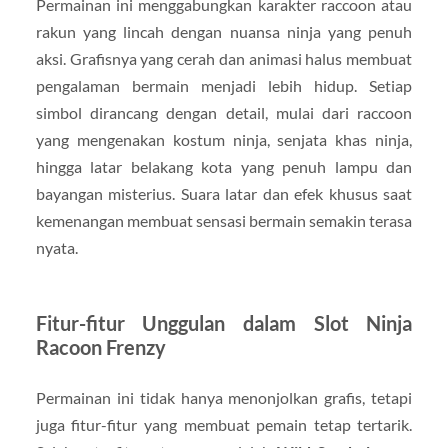
Permainan ini menggabungkan karakter raccoon atau
rakun yang lincah dengan nuansa ninja yang penuh
aksi. Grafisnya yang cerah dan animasi halus membuat
pengalaman bermain menjadi lebih hidup. Setiap
simbol dirancang dengan detail, mulai dari raccoon
yang mengenakan kostum ninja, senjata khas ninja,
hingga latar belakang kota yang penuh lampu dan
bayangan misterius. Suara latar dan efek khusus saat
kemenangan membuat sensasi bermain semakin terasa
nyata.
Fitur-fitur Unggulan dalam Slot Ninja
Racoon Frenzy
Permainan ini tidak hanya menonjolkan grafis, tetapi
juga fitur-fitur yang membuat pemain tetap tertarik.