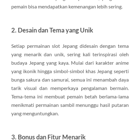
pemain bisa mendapatkan kemenangan lebih sering.
2. Desain dan Tema yang Unik
Setiap permainan slot Jepang didesain dengan tema
yang menarik dan unik, sering kali terinspirasi oleh
budaya Jepang yang kaya. Mulai dari karakter anime
yang ikonik hingga simbol-simbol khas Jepang seperti
bunga sakura dan samurai, semua ini menambah daya
tarik visual dan memperkaya pengalaman bermain.
Tema-tema ini membuat pemain betah berlama-lama
menikmati permainan sambil menunggu hasil putaran
yang menguntungkan.
3. Bonus dan Fitur Menarik