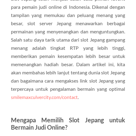
para pemain judi online di Indonesia. Dikenal dengan
tampilan yang memukau dan peluang menang yang
besar, slot server Jepang menawarkan berbagai
permainan yang menyenangkan dan menguntungkan.
Salah satu daya tarik utama dari slot Jepang gampang
menang adalah tingkat RTP yang lebih tinggi,
memberikan pemain kesempatan lebih besar untuk
memenangkan hadiah besar. Dalam artikel ini, kita
akan membahas lebih lanjut tentang dunia slot Jepang
dan bagaimana cara mengakses link slot Jepang yang
terpercaya untuk pengalaman bermain yang optimal
smilemaxculvercity.com/contact
.
Mengapa Memilih Slot Jepang untuk
Bermain Judi Online?