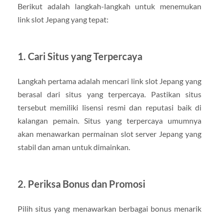
Berikut adalah langkah-langkah untuk menemukan
link slot Jepang yang tepat:
1. Cari Situs yang Terpercaya
Langkah pertama adalah mencari link slot Jepang yang
berasal dari situs yang terpercaya. Pastikan situs
tersebut memiliki lisensi resmi dan reputasi baik di
kalangan pemain. Situs yang terpercaya umumnya
akan menawarkan permainan slot server Jepang yang
stabil dan aman untuk dimainkan.
2. Periksa Bonus dan Promosi
Pilih situs yang menawarkan berbagai bonus menarik