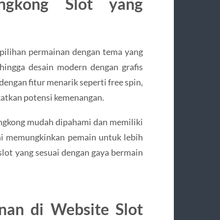
gkong Slot yang
 pilihan permainan dengan tema yang
, hingga desain modern dengan grafis
dengan fitur menarik seperti free spin,
gkatkan potensi kemenangan.
ngkong mudah dipahami dan memiliki
 ini memungkinkan pemain untuk lebih
lot yang sesuai dengan gaya bermain
an di Website Slot