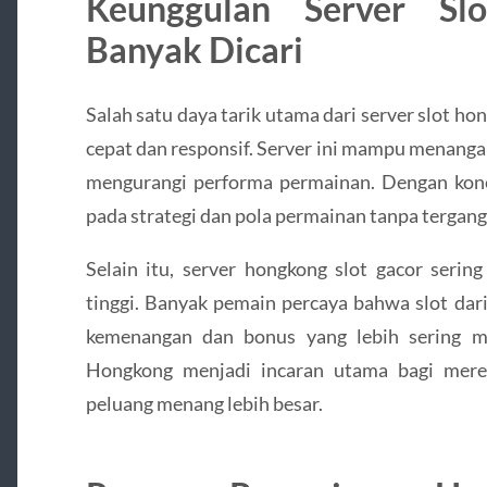
Keunggulan Server Sl
Banyak Dicari
Salah satu daya tarik utama dari server slot h
cepat dan responsif. Server ini mampu menangan
mengurangi performa permainan. Dengan konek
pada strategi dan pola permainan tanpa tergang
Selain itu, server hongkong slot gacor serin
tinggi. Banyak pemain percaya bahwa slot dar
kemenangan dan bonus yang lebih sering m
Hongkong menjadi incaran utama bagi mere
peluang menang lebih besar.