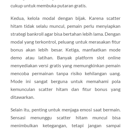
cukup untuk membuka putaran gratis.
Kedua, kelola modal dengan bijak. Karena scatter
hitam tidak selalu muncul, pemain perlu menyiapkan
strategi bankroll agar bisa bertahan lebih lama. Dengan
modal yang terkontrol, peluang untuk merasakan fitur
bonus akan lebih besar. Ketiga, manfaatkan mode
demo atau latihan. Banyak platform slot online
menyediakan versi gratis yang memungkinkan pemain
mencoba permainan tanpa risiko kehilangan uang.
Mode ini sangat berguna untuk memahami pola
kemunculan scatter hitam dan fitur bonus yang
ditawarkan.
Selain itu, penting untuk menjaga emosi saat bermain.
Sensasi menunggu scatter hitam muncul bisa
menimbulkan ketegangan, tetapi jangan sampai