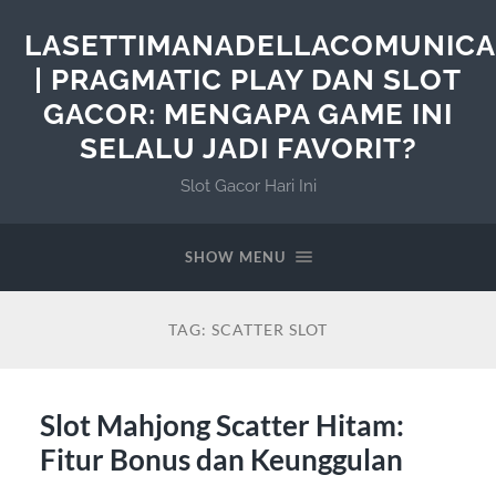
LASETTIMANADELLACOMUNICA
| PRAGMATIC PLAY DAN SLOT
GACOR: MENGAPA GAME INI
SELALU JADI FAVORIT?
Slot Gacor Hari Ini
SHOW MENU
TAG:
SCATTER SLOT
Slot Mahjong Scatter Hitam:
Fitur Bonus dan Keunggulan