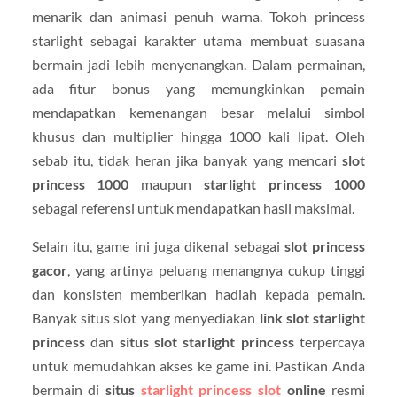
menarik dan animasi penuh warna. Tokoh princess
starlight sebagai karakter utama membuat suasana
bermain jadi lebih menyenangkan. Dalam permainan,
ada fitur bonus yang memungkinkan pemain
mendapatkan kemenangan besar melalui simbol
khusus dan multiplier hingga 1000 kali lipat. Oleh
sebab itu, tidak heran jika banyak yang mencari
slot
princess 1000
maupun
starlight princess 1000
sebagai referensi untuk mendapatkan hasil maksimal.
Selain itu, game ini juga dikenal sebagai
slot princess
gacor
, yang artinya peluang menangnya cukup tinggi
dan konsisten memberikan hadiah kepada pemain.
Banyak situs slot yang menyediakan
link slot starlight
princess
dan
situs slot starlight princess
terpercaya
untuk memudahkan akses ke game ini. Pastikan Anda
bermain di
situs
starlight princess slot
online
resmi