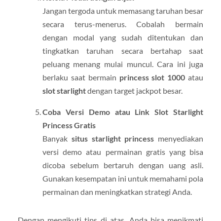
Jangan tergoda untuk memasang taruhan besar
secara terus-menerus. Cobalah bermain
dengan modal yang sudah ditentukan dan
tingkatkan taruhan secara bertahap saat
peluang menang mulai muncul. Cara ini juga
berlaku saat bermain
princess slot 1000
atau
slot starlight
dengan target jackpot besar.
Coba Versi Demo atau Link Slot Starlight
Princess Gratis
Banyak
situs starlight princess
menyediakan
versi demo atau permainan gratis yang bisa
dicoba sebelum bertaruh dengan uang asli.
Gunakan kesempatan ini untuk memahami pola
permainan dan meningkatkan strategi Anda.
Dengan mengikuti tips di atas, Anda bisa menikmati