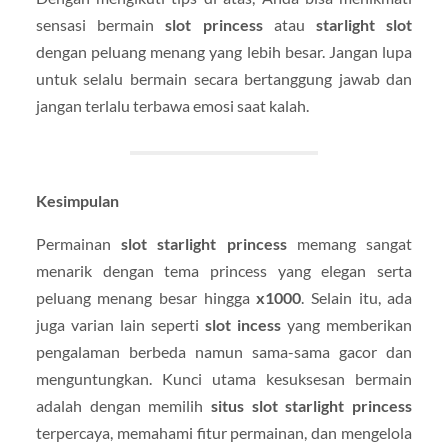
sensasi bermain
slot princess
atau
starlight slot
dengan peluang menang yang lebih besar. Jangan lupa
untuk selalu bermain secara bertanggung jawab dan
jangan terlalu terbawa emosi saat kalah.
Kesimpulan
Permainan
slot starlight princess
memang sangat
menarik dengan tema princess yang elegan serta
peluang menang besar hingga
x1000
. Selain itu, ada
juga varian lain seperti
slot incess
yang memberikan
pengalaman berbeda namun sama-sama gacor dan
menguntungkan. Kunci utama kesuksesan bermain
adalah dengan memilih
situs slot starlight princess
terpercaya, memahami fitur permainan, dan mengelola