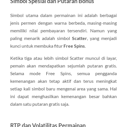
Simbol Spesial dan Putaran Bonus
Simbol utama dalam permainan ini adalah berbagai
jenis permen dengan warna berbeda, masing-masing
memiliki nilai pembayaran tersendiri. Namun yang
paling menarik adalah simbol
Scatter
, yang menjadi
kunci untuk membuka fitur
Free Spins
.
Ketika tiga atau lebih simbol Scatter muncul di layar,
pemain akan mendapatkan sejumlah putaran gratis.
Selama mode Free Spins, semua pengganda
kemenangan akan tetap aktif dan terus meningkat
setiap kali simbol baru mengenai area yang sama. Hal
ini dapat menghasilkan kemenangan besar bahkan
dalam satu putaran gratis saja.
RTP dan Volatilitas Permainan