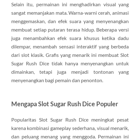
Selain itu, permainan ini menghadirkan visual yang
sangat memanjakan mata. Warna-warni cerah, animasi
menggemaskan, dan efek suara yang menyenangkan
membuat setiap putaran terasa hidup. Beberapa versi
juga menambahkan efek suara khusus ketika dadu
dilempar, menambah sensasi interaktif yang berbeda
dari slot klasik. Grafis yang menarik ini membuat Slot
Sugar Rush Dice tidak hanya menyenangkan untuk
dimainkan, tetapi juga menjadi tontonan yang
menyenangkan bagi pemain dan penonton.
Mengapa Slot Sugar Rush Dice Populer
Popularitas Slot Sugar Rush Dice meningkat pesat
karena kombinasi gameplay sederhana, visual menarik,
dan peluang menang yang menggoda. Permainan ini