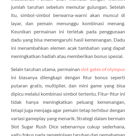
jumlah taruhan sebelum memutar gulungan. Setelah
itu, simbol-simbol berwarna-warni akan muncul di
layar, dan pemain menunggu kombinasi menang.
Keunikan permainan ini terletak pada penggunaan
dadu yang bisa memengaruhi hasil kemenangan. Dadu
ini menambahkan elemen acak tambahan yang dapat
meningkatkan hadiah atau memberikan bonus spesial.
Selain taruhan utama, permainan
slot gates of olympus
ini biasanya dilengkapi dengan fitur bonus seperti
putaran gratis, multiplier, dan mini game yang bisa
dipicu melalui kombinasi simbol tertentu. Fitur-fitur ini
tidak hanya meningkatkan peluang kemenangan,
tetapi juga menjaga agar pemain tetap terhibur dengan
variasi gameplay yang menarik. Strategi dalam bermain
Slot Sugar Rush Dice sebenarnya cukup sederhana,
yaitu fokus pada pengelolaan taruhan dan pemahaman