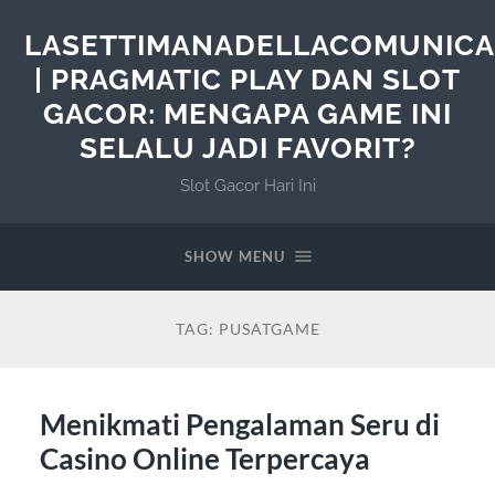
LASETTIMANADELLACOMUNICA
| PRAGMATIC PLAY DAN SLOT
GACOR: MENGAPA GAME INI
SELALU JADI FAVORIT?
Slot Gacor Hari Ini
SHOW MENU
TAG:
PUSATGAME
Menikmati Pengalaman Seru di
Casino Online Terpercaya