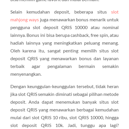
Selain kemudahan deposit, beberapa situs
slot
mahjong ways
juga menawarkan bonus menarik untuk
pengguna slot deposit QRIS 10000 atau nominal
lainnya. Bonus ini bisa berupa cashback, free spin, atau
hadiah lainnya yang meningkatkan peluang menang.
Oleh karena itu, sangat penting memilih situs slot
deposit QRIS yang menawarkan bonus dan layanan
terbaik agar pengalaman bermain semakin
menyenangkan.
Dengan keunggulan-keunggulan tersebut, tidak heran
jika slot QRIS semakin diminati sebagai pilihan metode
deposit. Anda dapat menemukan banyak situs slot
deposit QRIS yang menawarkan berbagai kemudahan
mulai dari slot QRIS 10 ribu, slot QRIS 10000, hingga
slot deposit QRIS 10k. Jadi, tunggu apa lagi?