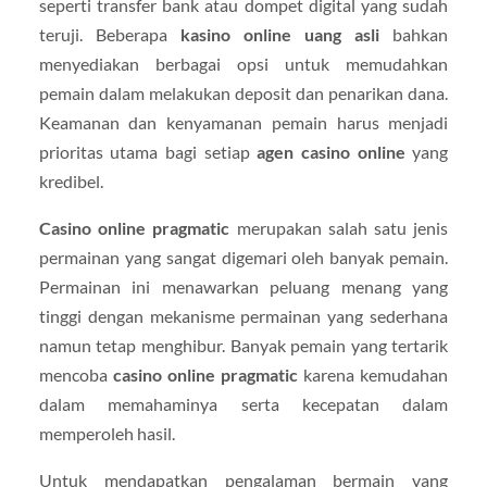
seperti transfer bank atau dompet digital yang sudah
teruji. Beberapa
kasino online uang asli
bahkan
menyediakan berbagai opsi untuk memudahkan
pemain dalam melakukan deposit dan penarikan dana.
Keamanan dan kenyamanan pemain harus menjadi
prioritas utama bagi setiap
agen casino online
yang
kredibel.
Casino online pragmatic
merupakan salah satu jenis
permainan yang sangat digemari oleh banyak pemain.
Permainan ini menawarkan peluang menang yang
tinggi dengan mekanisme permainan yang sederhana
namun tetap menghibur. Banyak pemain yang tertarik
mencoba
casino online pragmatic
karena kemudahan
dalam memahaminya serta kecepatan dalam
memperoleh hasil.
Untuk mendapatkan pengalaman bermain yang