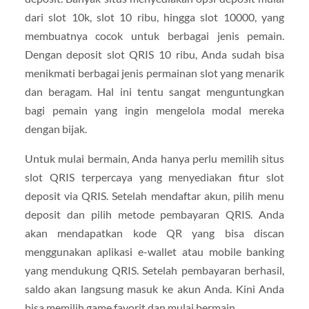
dari slot 10k, slot 10 ribu, hingga slot 10000, yang
membuatnya cocok untuk berbagai jenis pemain.
Dengan deposit slot QRIS 10 ribu, Anda sudah bisa
menikmati berbagai jenis permainan slot yang menarik
dan beragam. Hal ini tentu sangat menguntungkan
bagi pemain yang ingin mengelola modal mereka
dengan bijak.
Untuk mulai bermain, Anda hanya perlu memilih situs
slot QRIS terpercaya yang menyediakan fitur slot
deposit via QRIS. Setelah mendaftar akun, pilih menu
deposit dan pilih metode pembayaran QRIS. Anda
akan mendapatkan kode QR yang bisa discan
menggunakan aplikasi e-wallet atau mobile banking
yang mendukung QRIS. Setelah pembayaran berhasil,
saldo akan langsung masuk ke akun Anda. Kini Anda
bisa memilih game favorit dan mulai bermain.