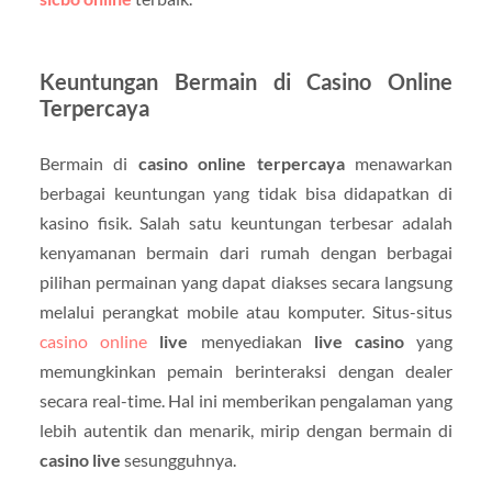
Keuntungan Bermain di Casino Online
Terpercaya
Bermain di
casino online terpercaya
menawarkan
berbagai keuntungan yang tidak bisa didapatkan di
kasino fisik. Salah satu keuntungan terbesar adalah
kenyamanan bermain dari rumah dengan berbagai
pilihan permainan yang dapat diakses secara langsung
melalui perangkat mobile atau komputer. Situs-situs
casino online
live
menyediakan
live casino
yang
memungkinkan pemain berinteraksi dengan dealer
secara real-time. Hal ini memberikan pengalaman yang
lebih autentik dan menarik, mirip dengan bermain di
casino live
sesungguhnya.