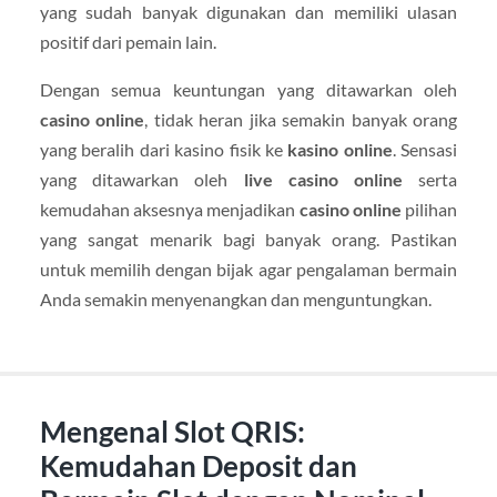
yang sudah banyak digunakan dan memiliki ulasan
positif dari pemain lain.
Dengan semua keuntungan yang ditawarkan oleh
casino online
, tidak heran jika semakin banyak orang
yang beralih dari kasino fisik ke
kasino online
. Sensasi
yang ditawarkan oleh
live casino online
serta
kemudahan aksesnya menjadikan
casino online
pilihan
yang sangat menarik bagi banyak orang. Pastikan
untuk memilih dengan bijak agar pengalaman bermain
Anda semakin menyenangkan dan menguntungkan.
Mengenal Slot QRIS:
Kemudahan Deposit dan