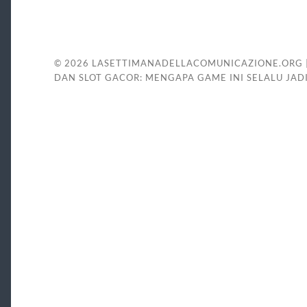
© 2026
LASETTIMANADELLACOMUNICAZIONE.ORG |
DAN SLOT GACOR: MENGAPA GAME INI SELALU JADI