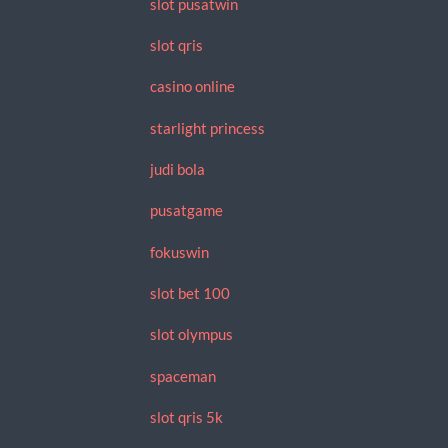
slot pusatwin
slot qris
casino online
starlight princess
judi bola
pusatgame
fokuswin
slot bet 100
slot olympus
spaceman
slot qris 5k