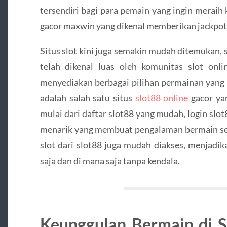
tersendiri bagi para pemain yang ingin merai
gacor maxwin yang dikenal memberikan jackpot 
Situs slot kini juga semakin mudah ditemukan, 
telah dikenal luas oleh komunitas slot onli
menyediakan berbagai pilihan permainan yang l
adalah salah satu situs
slot88 online
gacor ya
mulai dari daftar slot88 yang mudah, login slo
menarik yang membuat pengalaman bermain sem
slot dari slot88 juga mudah diakses, menjadi
saja dan di mana saja tanpa kendala.
Keunggulan Bermain di Si