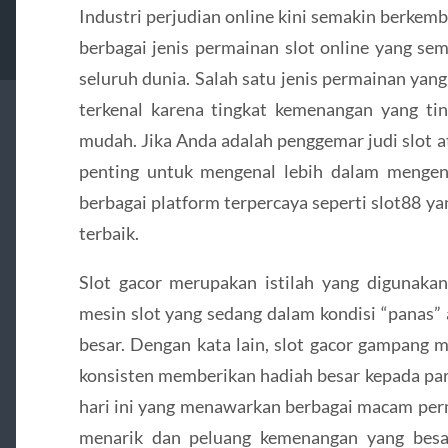
Industri perjudian online kini semakin berkem
berbagai jenis permainan slot online yang se
seluruh dunia. Salah satu jenis permainan yang
terkenal karena tingkat kemenangan yang ti
mudah. Jika Anda adalah penggemar judi slot 
penting untuk mengenal lebih dalam mengenai 
berbagai platform terpercaya seperti slot88 
terbaik.
Slot gacor merupakan istilah yang digunak
mesin slot yang sedang dalam kondisi “panas
besar. Dengan kata lain, slot gacor gampang 
konsisten memberikan hadiah besar kepada par
hari ini yang menawarkan berbagai macam perma
menarik dan peluang kemenangan yang besar