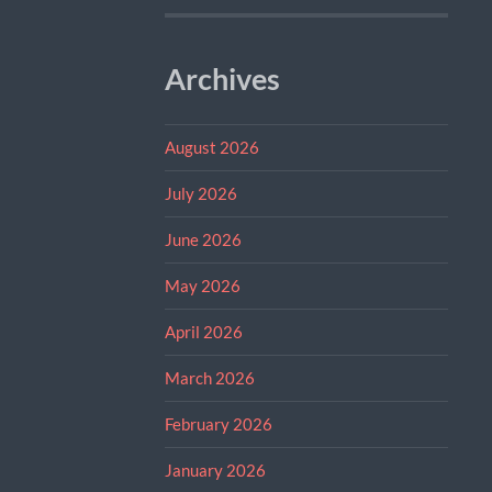
Archives
August 2026
July 2026
June 2026
May 2026
April 2026
March 2026
February 2026
January 2026