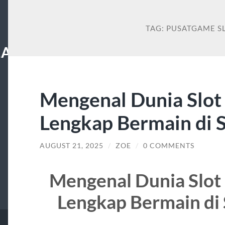
TAG:
PUSATGAME S
LACOMUNICAZIONE.ORG
Mengenal Dunia Slot
Lengkap Bermain di S
AUGUST 21, 2025
/
ZOE
/
0 COMMENTS
Mengenal Dunia Slot
Lengkap Bermain di 