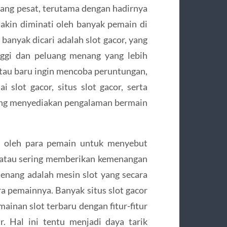
bang pesat, terutama dengan hadirnya
makin diminati oleh banyak pemain di
 banyak dicari adalah slot gacor, yang
nggi dan peluang menang yang lebih
atau baru ingin mencoba peruntungan,
slot gacor, situs slot gacor, serta
yang menyediakan pengalaman bermain
an oleh para pemain untuk menyebut
” atau sering memberikan kemenangan
menang adalah mesin slot yang secara
a pemainnya. Banyak situs slot gacor
inan slot terbaru dengan fitur-fitur
. Hal ini tentu menjadi daya tarik