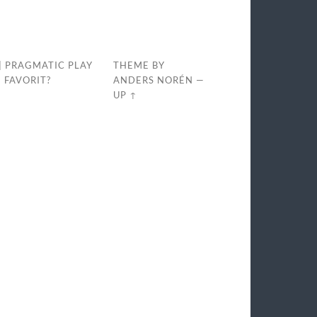
 PRAGMATIC PLAY
THEME BY
 FAVORIT?
ANDERS NORÉN
—
UP ↑