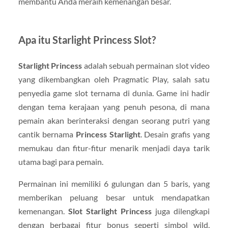
membantu Anda meraih kemenangan besar.
Apa itu Starlight Princess Slot?
Starlight Princess
adalah sebuah permainan slot video
yang dikembangkan oleh Pragmatic Play, salah satu
penyedia game slot ternama di dunia. Game ini hadir
dengan tema kerajaan yang penuh pesona, di mana
pemain akan berinteraksi dengan seorang putri yang
cantik bernama
Princess Starlight
. Desain grafis yang
memukau dan fitur-fitur menarik menjadi daya tarik
utama bagi para pemain.
Permainan ini memiliki 6 gulungan dan 5 baris, yang
memberikan peluang besar untuk mendapatkan
kemenangan.
Slot Starlight Princess
juga dilengkapi
dengan berbagai fitur bonus seperti simbol wild,