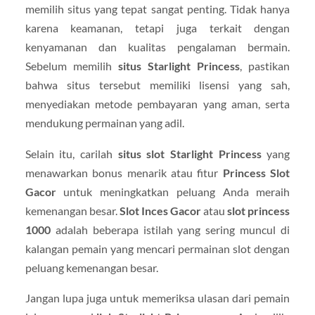
memilih situs yang tepat sangat penting. Tidak hanya
karena keamanan, tetapi juga terkait dengan
kenyamanan dan kualitas pengalaman bermain.
Sebelum memilih
situs Starlight Princess
, pastikan
bahwa situs tersebut memiliki lisensi yang sah,
menyediakan metode pembayaran yang aman, serta
mendukung permainan yang adil.
Selain itu, carilah
situs slot Starlight Princess
yang
menawarkan bonus menarik atau fitur
Princess Slot
Gacor
untuk meningkatkan peluang Anda meraih
kemenangan besar.
Slot Inces Gacor
atau
slot princess
1000
adalah beberapa istilah yang sering muncul di
kalangan pemain yang mencari permainan slot dengan
peluang kemenangan besar.
Jangan lupa juga untuk memeriksa ulasan dari pemain