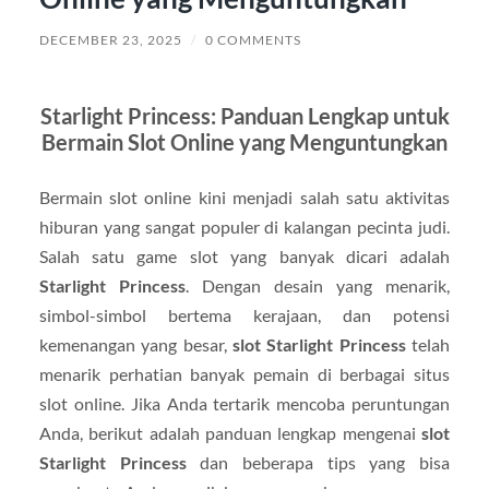
DECEMBER 23, 2025
/
0 COMMENTS
Starlight Princess: Panduan Lengkap untuk
Bermain Slot Online yang Menguntungkan
Bermain slot online kini menjadi salah satu aktivitas
hiburan yang sangat populer di kalangan pecinta judi.
Salah satu game slot yang banyak dicari adalah
Starlight Princess
. Dengan desain yang menarik,
simbol-simbol bertema kerajaan, dan potensi
kemenangan yang besar,
slot Starlight Princess
telah
menarik perhatian banyak pemain di berbagai situs
slot online. Jika Anda tertarik mencoba peruntungan
Anda, berikut adalah panduan lengkap mengenai
slot
Starlight Princess
dan beberapa tips yang bisa