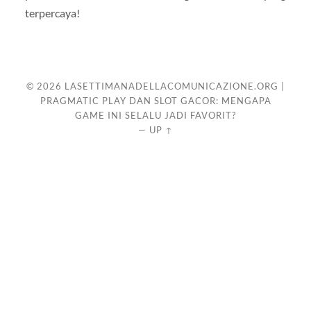
terpercaya!
© 2026
LASETTIMANADELLACOMUNICAZIONE.ORG |
PRAGMATIC PLAY DAN SLOT GACOR: MENGAPA
GAME INI SELALU JADI FAVORIT?
—
UP ↑