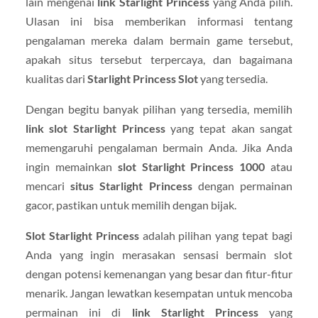
lain mengenai
link Starlight Princess
yang Anda pilih.
Ulasan ini bisa memberikan informasi tentang
pengalaman mereka dalam bermain game tersebut,
apakah situs tersebut terpercaya, dan bagaimana
kualitas dari
Starlight Princess Slot
yang tersedia.
Dengan begitu banyak pilihan yang tersedia, memilih
link slot Starlight Princess
yang tepat akan sangat
memengaruhi pengalaman bermain Anda. Jika Anda
ingin memainkan
slot Starlight Princess 1000
atau
mencari
situs Starlight Princess
dengan permainan
gacor, pastikan untuk memilih dengan bijak.
Slot Starlight Princess
adalah pilihan yang tepat bagi
Anda yang ingin merasakan sensasi bermain slot
dengan potensi kemenangan yang besar dan fitur-fitur
menarik. Jangan lewatkan kesempatan untuk mencoba
permainan ini di
link Starlight Princess
yang