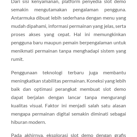
Dari sisi kenyamanan, platform penyedia slot demo
semakin mengutamakan pengalaman pengguna.
Antarmuka dibuat lebih sederhana dengan menu yang
mudah dipahami, informasi permainan yang jelas, serta
proses akses yang cepat. Hal ini memungkinkan
pengguna baru maupun pemain berpengalaman untuk
menikmati permainan tanpa menghadapi sistem yang
rumit.
Penggunaan teknologi terbaru juga membantu
meningkatkan stabilitas permainan. Koneksi yang lebih
baik dan optimasi perangkat membuat slot demo
dapat berjalan dengan lancar tanpa mengurangi
kualitas visual. Faktor ini menjadi salah satu alasan
mengapa permainan digital semakin diminati sebagai
hiburan modern.
Pada akhirnya, eksplorasi slot demo dengan grafis