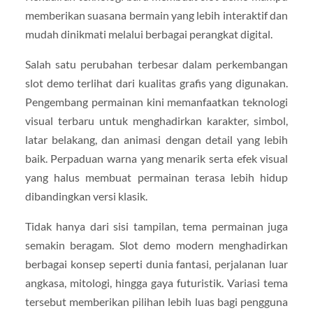
memberikan suasana bermain yang lebih interaktif dan
mudah dinikmati melalui berbagai perangkat digital.
Salah satu perubahan terbesar dalam perkembangan
slot demo terlihat dari kualitas grafis yang digunakan.
Pengembang permainan kini memanfaatkan teknologi
visual terbaru untuk menghadirkan karakter, simbol,
latar belakang, dan animasi dengan detail yang lebih
baik. Perpaduan warna yang menarik serta efek visual
yang halus membuat permainan terasa lebih hidup
dibandingkan versi klasik.
Tidak hanya dari sisi tampilan, tema permainan juga
semakin beragam. Slot demo modern menghadirkan
berbagai konsep seperti dunia fantasi, perjalanan luar
angkasa, mitologi, hingga gaya futuristik. Variasi tema
tersebut memberikan pilihan lebih luas bagi pengguna