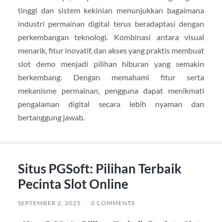
tinggi dan sistem kekinian menunjukkan bagaimana
industri permainan digital terus beradaptasi dengan
perkembangan teknologi. Kombinasi antara visual
menarik, fitur inovatif, dan akses yang praktis membuat
slot demo menjadi pilihan hiburan yang semakin
berkembang. Dengan memahami fitur serta
mekanisme permainan, pengguna dapat menikmati
pengalaman digital secara lebih nyaman dan
bertanggung jawab.
Situs PGSoft: Pilihan Terbaik
Pecinta Slot Online
SEPTEMBER 2, 2025
/
0 COMMENTS