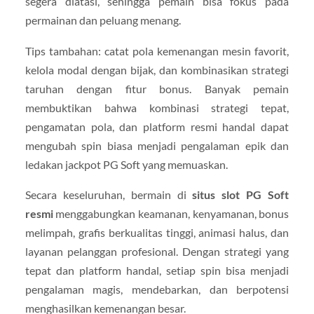
segera diatasi, sehingga pemain bisa fokus pada
permainan dan peluang menang.
Tips tambahan: catat pola kemenangan mesin favorit,
kelola modal dengan bijak, dan kombinasikan strategi
taruhan dengan fitur bonus. Banyak pemain
membuktikan bahwa kombinasi strategi tepat,
pengamatan pola, dan platform resmi handal dapat
mengubah spin biasa menjadi pengalaman epik dan
ledakan jackpot PG Soft yang memuaskan.
Secara keseluruhan, bermain di
situs slot PG Soft
resmi
menggabungkan keamanan, kenyamanan, bonus
melimpah, grafis berkualitas tinggi, animasi halus, dan
layanan pelanggan profesional. Dengan strategi yang
tepat dan platform handal, setiap spin bisa menjadi
pengalaman magis, mendebarkan, dan berpotensi
menghasilkan kemenangan besar.