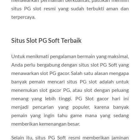
situs PG slot resmi yang sudah terbukti aman dan
terpercaya.
Situs Slot PG Soft Terbaik
Untuk menikmati pengalaman bermain yang maksimal,
Anda perlu bergabung dengan situs slot PG Soft yang
menawarkan slot PG gacor. Salah satu alasan mengapa
banyak pemain mencari situs PG slot adalah untuk
menemukan slot gacor PG, atau slot dengan peluang
menang yang lebih tinggi. PG Slot gacor hari ini
menjadi pencarian yang populer, karena banyak
pemain yang ingin tahu game mana yang sedang
memberikan kemenangan besar.
Selain itu, situs PG Soft resmi memberikan jaminan