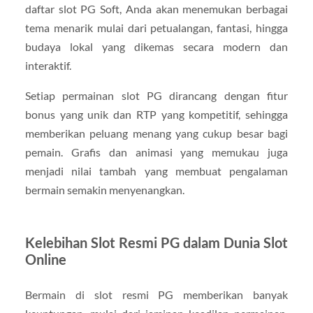
daftar slot PG Soft, Anda akan menemukan berbagai
tema menarik mulai dari petualangan, fantasi, hingga
budaya lokal yang dikemas secara modern dan
interaktif.
Setiap permainan slot PG dirancang dengan fitur
bonus yang unik dan RTP yang kompetitif, sehingga
memberikan peluang menang yang cukup besar bagi
pemain. Grafis dan animasi yang memukau juga
menjadi nilai tambah yang membuat pengalaman
bermain semakin menyenangkan.
Kelebihan Slot Resmi PG dalam Dunia Slot
Online
Bermain di slot resmi PG memberikan banyak