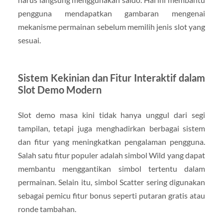
pengguna mendapatkan gambaran mengenai
mekanisme permainan sebelum memilih jenis slot yang
sesuai.
Sistem Kekinian dan Fitur Interaktif dalam
Slot Demo Modern
Slot demo masa kini tidak hanya unggul dari segi
tampilan, tetapi juga menghadirkan berbagai sistem
dan fitur yang meningkatkan pengalaman pengguna.
Salah satu fitur populer adalah simbol Wild yang dapat
membantu menggantikan simbol tertentu dalam
permainan. Selain itu, simbol Scatter sering digunakan
sebagai pemicu fitur bonus seperti putaran gratis atau
ronde tambahan.