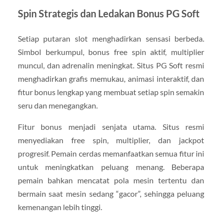
Spin Strategis dan Ledakan Bonus PG Soft
Setiap putaran slot menghadirkan sensasi berbeda.
Simbol berkumpul, bonus free spin aktif, multiplier
muncul, dan adrenalin meningkat. Situs PG Soft resmi
menghadirkan grafis memukau, animasi interaktif, dan
fitur bonus lengkap yang membuat setiap spin semakin
seru dan menegangkan.
Fitur bonus menjadi senjata utama. Situs resmi
menyediakan free spin, multiplier, dan jackpot
progresif. Pemain cerdas memanfaatkan semua fitur ini
untuk meningkatkan peluang menang. Beberapa
pemain bahkan mencatat pola mesin tertentu dan
bermain saat mesin sedang “gacor”, sehingga peluang
kemenangan lebih tinggi.