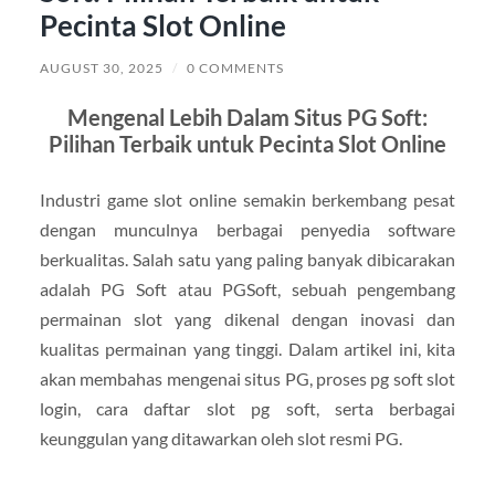
Pecinta Slot Online
AUGUST 30, 2025
/
0 COMMENTS
Mengenal Lebih Dalam Situs PG Soft:
Pilihan Terbaik untuk Pecinta Slot Online
Industri game slot online semakin berkembang pesat
dengan munculnya berbagai penyedia software
berkualitas. Salah satu yang paling banyak dibicarakan
adalah PG Soft atau PGSoft, sebuah pengembang
permainan slot yang dikenal dengan inovasi dan
kualitas permainan yang tinggi. Dalam artikel ini, kita
akan membahas mengenai situs PG, proses pg soft slot
login, cara daftar slot pg soft, serta berbagai
keunggulan yang ditawarkan oleh slot resmi PG.