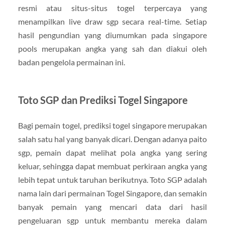
resmi atau situs-situs togel terpercaya yang
menampilkan live draw sgp secara real-time. Setiap
hasil pengundian yang diumumkan pada singapore
pools merupakan angka yang sah dan diakui oleh
badan pengelola permainan ini.
Toto SGP dan Prediksi Togel Singapore
Bagi pemain togel, prediksi togel singapore merupakan
salah satu hal yang banyak dicari. Dengan adanya paito
sgp, pemain dapat melihat pola angka yang sering
keluar, sehingga dapat membuat perkiraan angka yang
lebih tepat untuk taruhan berikutnya. Toto SGP adalah
nama lain dari permainan Togel Singapore, dan semakin
banyak pemain yang mencari data dari hasil
pengeluaran sgp untuk membantu mereka dalam