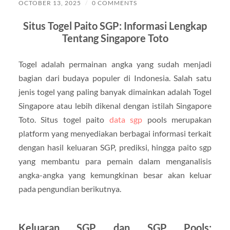
OCTOBER 13, 2025
/
0 COMMENTS
Situs Togel Paito SGP: Informasi Lengkap
Tentang Singapore Toto
Togel adalah permainan angka yang sudah menjadi
bagian dari budaya populer di Indonesia. Salah satu
jenis togel yang paling banyak dimainkan adalah Togel
Singapore atau lebih dikenal dengan istilah Singapore
Toto. Situs togel paito
data sgp
pools merupakan
platform yang menyediakan berbagai informasi terkait
dengan hasil keluaran SGP, prediksi, hingga paito sgp
yang membantu para pemain dalam menganalisis
angka-angka yang kemungkinan besar akan keluar
pada pengundian berikutnya.
Keluaran SGP dan SGP Pools: