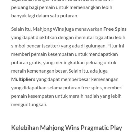
peluang bagi pemain untuk memenangkan lebih
banyak lagi dalam satu putaran.
Selain itu, Mahjong Wins juga menawarkan
Free Spins
yang dapat diaktifkan dengan memutar tiga atau lebih
simbol pencar (scatter) yang ada di gulungan. Fitur ini
memberi pemain kesempatan untuk mendapatkan
putaran gratis, yang meningkatkan peluang untuk
meraih kemenangan besar. Selain itu, ada juga
Multipliers
yang dapat memperbesar kemenangan
yang didapatkan selama putaran free spins, memberi
pemain kesempatan untuk meraih hadiah yang lebih
menguntungkan.
Kelebihan Mahjong Wins Pragmatic Play