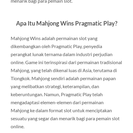
menarik bagi para pemain slot.
Apa Itu Mahjong Wins Pragmatic Play?
Mahjong Wins adalah permainan slot yang
dikembangkan oleh Pragmatic Play, penyedia
perangkat lunak ternama dalam industri perjudian
online. Game ini terinspirasi dari permainan tradisional
Mahjong, yang telah dikenal luas di Asia, terutama di
Tiongkok. Mahjong sendiri adalah permainan papan
yang melibatkan strategi, keterampilan, dan
keberuntungan. Namun, Pragmatic Play telah
mengadaptasi elemen-elemen dari permainan
Mahjong ke dalam format slot untuk menciptakan
sesuatu yang segar dan menarik bagi para pemain slot
online.