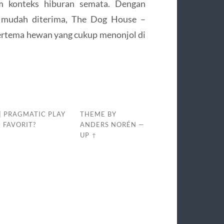
m konteks hiburan semata. Dengan
g mudah diterima, The Dog House –
bertema hewan yang cukup menonjol di
 PRAGMATIC PLAY
THEME BY
 FAVORIT?
ANDERS NORÉN
—
UP ↑