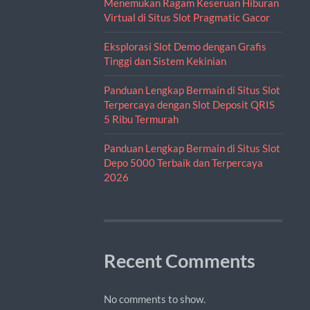
Menemukan Ragam Keseruan Hiburan
Virtual di Situs Slot Pragmatic Gacor
Eksplorasi Slot Demo dengan Grafis
Tinggi dan Sistem Kekinian
Panduan Lengkap Bermain di Situs Slot
Terpercaya dengan Slot Deposit QRIS
5 Ribu Termurah
Panduan Lengkap Bermain di Situs Slot
Depo 5000 Terbaik dan Terpercaya
2026
Recent Comments
No comments to show.