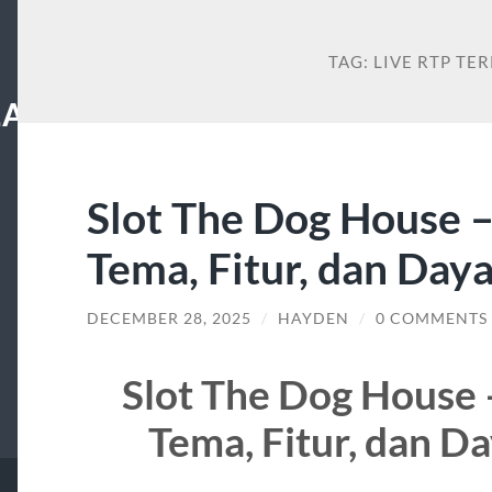
TAG:
LIVE RTP TE
LACOMUNICAZIONE.ORG
Slot The Dog House 
Tema, Fitur, dan Daya
DECEMBER 28, 2025
/
HAYDEN
/
0 COMMENTS
Slot The Dog House 
Tema, Fitur, dan Da