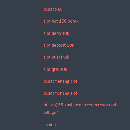
pusatplay
slot bet 100 perak
slot depo 10k
slot deposit 10k
slot pusathoki
slot qris 10k
pusatmenang slot
pusatmenang slot
https://55plusinocean.com/crestwood-
village/
roulette