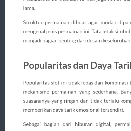
lama.
Struktur permainan dibuat agar mudah dipa
mengenal jenis permainan ini. Tata letak simbol
menjadi bagian penting dari desain keseluruhan
Popularitas dan Daya Tari
Popularitas slot ini tidak lepas dari kombinas
mekanisme permainan yang sederhana. Bany
suasananya yang ringan dan tidak terlalu komp
memberikan daya tarik emosional tersendiri.
Sebagai bagian dari hiburan digital, perm