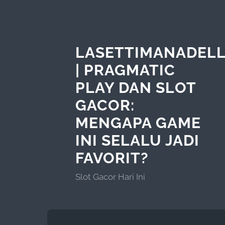
LASETTIMANADEL
| PRAGMATIC
PLAY DAN SLOT
GACOR:
MENGAPA GAME
INI SELALU JADI
FAVORIT?
Slot Gacor Hari Ini