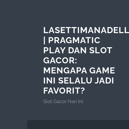
LASETTIMANADEL
| PRAGMATIC
PLAY DAN SLOT
GACOR:
MENGAPA GAME
INI SELALU JADI
FAVORIT?
Slot Gacor Hari Ini