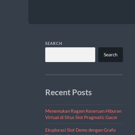
SEARCH
Search
Recent Posts
Menemukan Ragam Keseruan Hiburan
Virtual di Situs Slot Pragmatic Gacor
Eksplorasi Slot Demo dengan Grafis