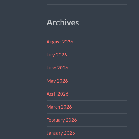
Archives
August 2026
July 2026
June 2026
May 2026
April 2026
March 2026
February 2026
January 2026