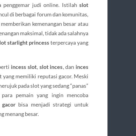
a penggemar judi online. Istilah
slot
cul di berbagai forum dan komunitas,
g memberikan kemenangan besar atau
menangan maksimal, tidak ada salahnya
lot starlight princess
terpercaya yang
perti
incess slot
,
slot inces
, dan
inces
t yang memiliki reputasi gacor. Meski
merujuk pada slot yang sedang “panas”
 para pemain yang ingin mencoba
s gacor
bisa menjadi strategi untuk
g menang besar.