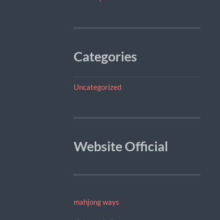
Categories
Uncategorized
Website Official
mahjong ways