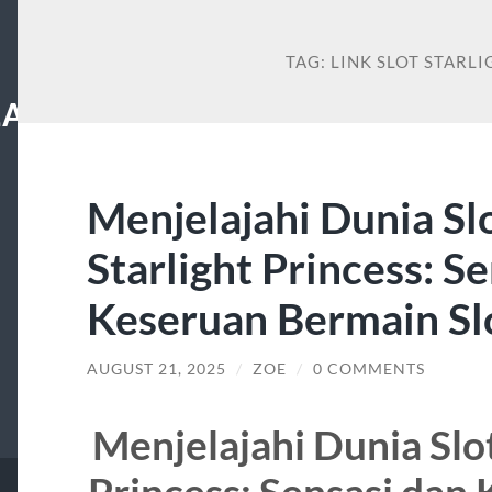
TAG:
LINK SLOT STARLI
LACOMUNICAZIONE.ORG
Menjelajahi Dunia Sl
Starlight Princess: S
Keseruan Bermain Sl
AUGUST 21, 2025
/
ZOE
/
0 COMMENTS
Menjelajahi Dunia Slo
Princess: Sensasi dan