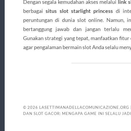
Dengan segala kemudahan akses melalui
link s
berbagai
situs slot starlight princess
di inte
peruntungan di dunia slot online. Namun, in
bertanggung jawab dan jangan terlalu me
Gunakan strategi yang tepat, manfaatkan fitur 
agar pengalaman bermain slot Anda selalu me
© 2026
LASETTIMANADELLACOMUNICAZIONE.ORG |
DAN SLOT GACOR: MENGAPA GAME INI SELALU JADI