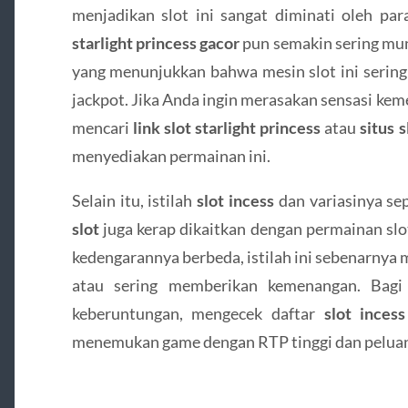
menjadikan slot ini sangat diminati oleh par
starlight princess gacor
pun semakin sering mun
yang menunjukkan bahwa mesin slot ini serin
jackpot. Jika Anda ingin merasakan sensasi ke
mencari
link slot starlight princess
atau
situs s
menyediakan permainan ini.
Selain itu, istilah
slot incess
dan variasinya se
slot
juga kerap dikaitkan dengan permainan slo
kedengarannya berbeda, istilah ini sebenarnya 
atau sering memberikan kemenangan. Bagi
keberuntungan, mengecek daftar
slot inces
menemukan game dengan RTP tinggi dan peluan