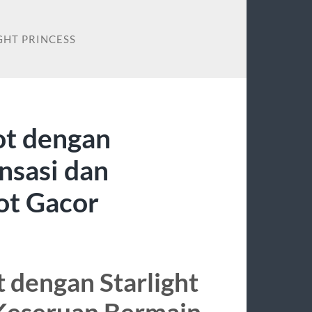
GHT PRINCESS
ot dengan
ensasi dan
ot Gacor
t dengan Starlight
 Keseruan Bermain