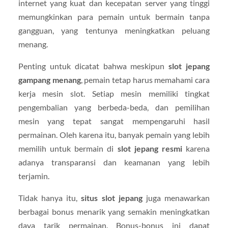
internet yang kuat dan kecepatan server yang tinggi
memungkinkan para pemain untuk bermain tanpa
gangguan, yang tentunya meningkatkan peluang
menang.
Penting untuk dicatat bahwa meskipun
slot jepang
gampang menang
, pemain tetap harus memahami cara
kerja mesin slot. Setiap mesin memiliki tingkat
pengembalian yang berbeda-beda, dan pemilihan
mesin yang tepat sangat mempengaruhi hasil
permainan. Oleh karena itu, banyak pemain yang lebih
memilih untuk bermain di
slot jepang resmi
karena
adanya transparansi dan keamanan yang lebih
terjamin.
Tidak hanya itu,
situs slot jepang
juga menawarkan
berbagai bonus menarik yang semakin meningkatkan
daya tarik permainan. Bonus-bonus ini dapat