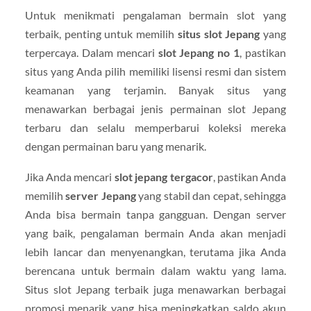
Untuk menikmati pengalaman bermain slot yang
terbaik, penting untuk memilih
situs slot Jepang
yang
terpercaya. Dalam mencari
slot Jepang no 1
, pastikan
situs yang Anda pilih memiliki lisensi resmi dan sistem
keamanan yang terjamin. Banyak situs yang
menawarkan berbagai jenis permainan slot Jepang
terbaru dan selalu memperbarui koleksi mereka
dengan permainan baru yang menarik.
Jika Anda mencari
slot jepang tergacor
, pastikan Anda
memilih
server Jepang
yang stabil dan cepat, sehingga
Anda bisa bermain tanpa gangguan. Dengan server
yang baik, pengalaman bermain Anda akan menjadi
lebih lancar dan menyenangkan, terutama jika Anda
berencana untuk bermain dalam waktu yang lama.
Situs slot Jepang terbaik juga menawarkan berbagai
promosi menarik yang bisa meningkatkan saldo akun