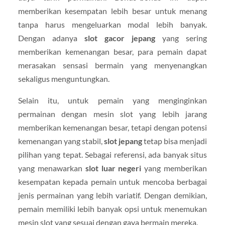
memberikan kesempatan lebih besar untuk menang
tanpa harus mengeluarkan modal lebih banyak.
Dengan adanya
slot gacor jepang
yang sering
memberikan kemenangan besar, para pemain dapat
merasakan sensasi bermain yang menyenangkan
sekaligus menguntungkan.
Selain itu, untuk pemain yang menginginkan
permainan dengan mesin slot yang lebih jarang
memberikan kemenangan besar, tetapi dengan potensi
kemenangan yang stabil,
slot jepang
tetap bisa menjadi
pilihan yang tepat. Sebagai referensi, ada banyak situs
yang menawarkan
slot luar negeri
yang memberikan
kesempatan kepada pemain untuk mencoba berbagai
jenis permainan yang lebih variatif. Dengan demikian,
pemain memiliki lebih banyak opsi untuk menemukan
mesin slot yang sesuai dengan gaya bermain mereka.