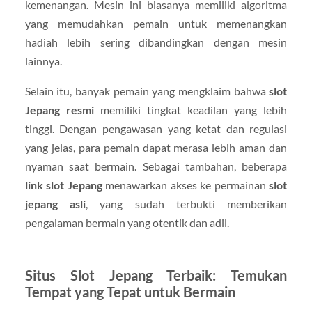
kemenangan. Mesin ini biasanya memiliki algoritma
yang memudahkan pemain untuk memenangkan
hadiah lebih sering dibandingkan dengan mesin
lainnya.
Selain itu, banyak pemain yang mengklaim bahwa
slot
Jepang resmi
memiliki tingkat keadilan yang lebih
tinggi. Dengan pengawasan yang ketat dan regulasi
yang jelas, para pemain dapat merasa lebih aman dan
nyaman saat bermain. Sebagai tambahan, beberapa
link slot Jepang
menawarkan akses ke permainan
slot
jepang asli
, yang sudah terbukti memberikan
pengalaman bermain yang otentik dan adil.
Situs Slot Jepang Terbaik: Temukan
Tempat yang Tepat untuk Bermain