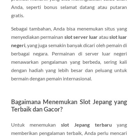
Anda, seperti bonus selamat datang atau putaran
gratis.
Sebagai tambahan, Anda bisa menemukan situs yang
menyediakan permainan
slot server luar
atau
slot luar
negeri
, yang juga semakin banyak dicari oleh pemain di
berbagai negara. Permainan di server luar negeri
menawarkan pengalaman yang berbeda, sering kali
dengan hadiah yang lebih besar dan peluang untuk
bermain dengan pemain internasional.
Bagaimana Menemukan Slot Jepang yang
Terbaik dan Gacor?
Untuk menemukan
slot Jepang terbaru
yang
memberikan pengalaman terbaik, Anda perlu mencari