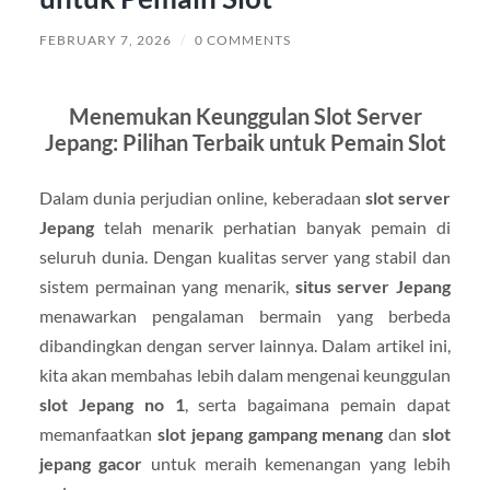
FEBRUARY 7, 2026
/
0 COMMENTS
Menemukan Keunggulan Slot Server
Jepang: Pilihan Terbaik untuk Pemain Slot
Dalam dunia perjudian online, keberadaan
slot server
Jepang
telah menarik perhatian banyak pemain di
seluruh dunia. Dengan kualitas server yang stabil dan
sistem permainan yang menarik,
situs server Jepang
menawarkan pengalaman bermain yang berbeda
dibandingkan dengan server lainnya. Dalam artikel ini,
kita akan membahas lebih dalam mengenai keunggulan
slot Jepang no 1
, serta bagaimana pemain dapat
memanfaatkan
slot jepang gampang menang
dan
slot
jepang gacor
untuk meraih kemenangan yang lebih