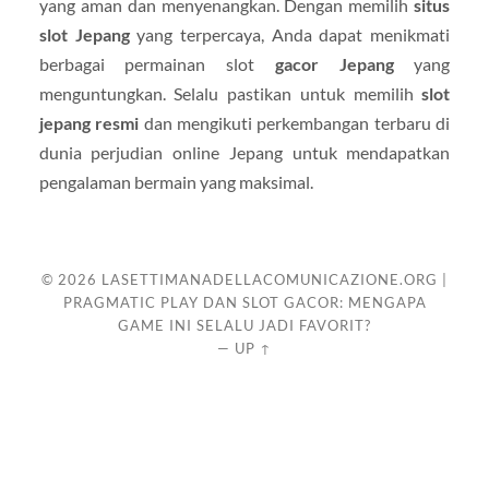
yang aman dan menyenangkan. Dengan memilih
situs
slot Jepang
yang terpercaya, Anda dapat menikmati
berbagai permainan slot
gacor Jepang
yang
menguntungkan. Selalu pastikan untuk memilih
slot
jepang resmi
dan mengikuti perkembangan terbaru di
dunia perjudian online Jepang untuk mendapatkan
pengalaman bermain yang maksimal.
© 2026
LASETTIMANADELLACOMUNICAZIONE.ORG |
PRAGMATIC PLAY DAN SLOT GACOR: MENGAPA
GAME INI SELALU JADI FAVORIT?
—
UP ↑