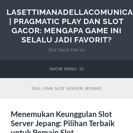
LASETTIMANADELLACOMUNICA
| PRAGMATIC PLAY DAN SLOT
GACOR: MENGAPA GAME INI
SELALU JADI FAVORIT?
Slot Gacor Hari Ini
SHOW MENU
TAG:
LINK SLOT SERVER JEPANG
Menemukan Keunggulan Slot
Server Jepang: Pilihan Terbaik
untuk Pemain Slot