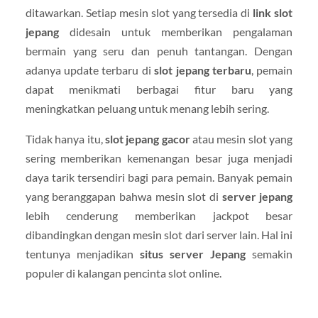
ditawarkan. Setiap mesin slot yang tersedia di
link slot
jepang
didesain untuk memberikan pengalaman
bermain yang seru dan penuh tantangan. Dengan
adanya update terbaru di
slot jepang terbaru
, pemain
dapat menikmati berbagai fitur baru yang
meningkatkan peluang untuk menang lebih sering.
Tidak hanya itu,
slot jepang gacor
atau mesin slot yang
sering memberikan kemenangan besar juga menjadi
daya tarik tersendiri bagi para pemain. Banyak pemain
yang beranggapan bahwa mesin slot di
server jepang
lebih cenderung memberikan jackpot besar
dibandingkan dengan mesin slot dari server lain. Hal ini
tentunya menjadikan
situs server Jepang
semakin
populer di kalangan pencinta slot online.