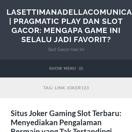
LASETTIMANADELLACOMUNICA
| PRAGMATIC PLAY DAN SLOT
GACOR: MENGAPA GAME INI
SELALU JADI FAVORIT?
Slot Gacor Hari Ini
SHOW MENU
TAG:
LINK JOKER123
Situs Joker Gaming Slot Terbaru:
Menyediakan Pengalaman
Bermain yang Tak Tertandingi