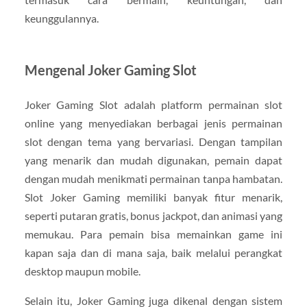
keunggulannya.
Mengenal Joker Gaming Slot
Joker Gaming Slot adalah platform permainan slot
online yang menyediakan berbagai jenis permainan
slot dengan tema yang bervariasi. Dengan tampilan
yang menarik dan mudah digunakan, pemain dapat
dengan mudah menikmati permainan tanpa hambatan.
Slot Joker Gaming memiliki banyak fitur menarik,
seperti putaran gratis, bonus jackpot, dan animasi yang
memukau. Para pemain bisa memainkan game ini
kapan saja dan di mana saja, baik melalui perangkat
desktop maupun mobile.
Selain itu, Joker Gaming juga dikenal dengan sistem