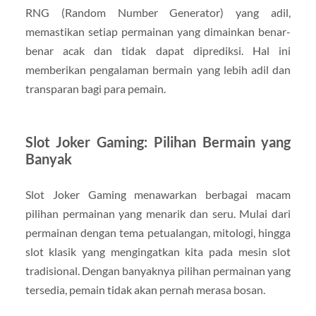
RNG (Random Number Generator) yang adil,
memastikan setiap permainan yang dimainkan benar-
benar acak dan tidak dapat diprediksi. Hal ini
memberikan pengalaman bermain yang lebih adil dan
transparan bagi para pemain.
Slot Joker Gaming: Pilihan Bermain yang
Banyak
Slot Joker Gaming menawarkan berbagai macam
pilihan permainan yang menarik dan seru. Mulai dari
permainan dengan tema petualangan, mitologi, hingga
slot klasik yang mengingatkan kita pada mesin slot
tradisional. Dengan banyaknya pilihan permainan yang
tersedia, pemain tidak akan pernah merasa bosan.