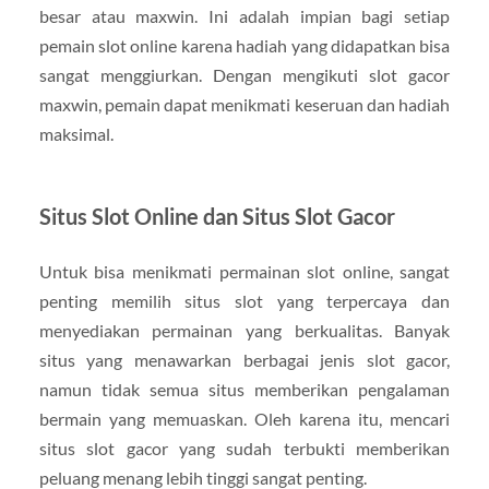
besar atau maxwin. Ini adalah impian bagi setiap
pemain slot online karena hadiah yang didapatkan bisa
sangat menggiurkan. Dengan mengikuti slot gacor
maxwin, pemain dapat menikmati keseruan dan hadiah
maksimal.
Situs Slot Online dan Situs Slot Gacor
Untuk bisa menikmati permainan slot online, sangat
penting memilih situs slot yang terpercaya dan
menyediakan permainan yang berkualitas. Banyak
situs yang menawarkan berbagai jenis slot gacor,
namun tidak semua situs memberikan pengalaman
bermain yang memuaskan. Oleh karena itu, mencari
situs slot gacor yang sudah terbukti memberikan
peluang menang lebih tinggi sangat penting.