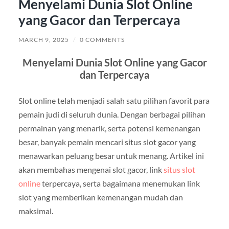
Menyelami Dunia Slot Online
yang Gacor dan Terpercaya
MARCH 9, 2025
/
0 COMMENTS
Menyelami Dunia Slot Online yang Gacor
dan Terpercaya
Slot online telah menjadi salah satu pilihan favorit para
pemain judi di seluruh dunia. Dengan berbagai pilihan
permainan yang menarik, serta potensi kemenangan
besar, banyak pemain mencari situs slot gacor yang
menawarkan peluang besar untuk menang. Artikel ini
akan membahas mengenai slot gacor, link
situs slot
online
terpercaya, serta bagaimana menemukan link
slot yang memberikan kemenangan mudah dan
maksimal.