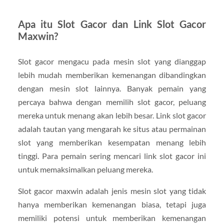
Apa itu Slot Gacor dan Link Slot Gacor
Maxwin?
Slot gacor mengacu pada mesin slot yang dianggap
lebih mudah memberikan kemenangan dibandingkan
dengan mesin slot lainnya. Banyak pemain yang
percaya bahwa dengan memilih slot gacor, peluang
mereka untuk menang akan lebih besar. Link slot gacor
adalah tautan yang mengarah ke situs atau permainan
slot yang memberikan kesempatan menang lebih
tinggi. Para pemain sering mencari link slot gacor ini
untuk memaksimalkan peluang mereka.
Slot gacor maxwin adalah jenis mesin slot yang tidak
hanya memberikan kemenangan biasa, tetapi juga
memiliki potensi untuk memberikan kemenangan