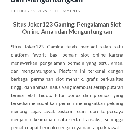
OCTOBER 12, 2025
/
0 COMMENTS
Situs Joker123 Gaming: Pengalaman Slot
Online Aman dan Menguntungkan
Situs Joker123 Gaming telah menjadi salah satu
platform favorit bagi pemain slot online karena
menawarkan pengalaman bermain yang seru, aman,
dan menguntungkan. Platform ini terkenal dengan
berbagai permainan slot menarik, grafis berkualitas
tinggi, dan animasi halus yang membuat setiap putaran
terasa lebih hidup. Fitur bonus dan promosi yang
tersedia memudahkan pemain meningkatkan peluang
menang sejak awal. Sistem resmi dan terpercaya
menjamin keamanan data serta transaksi, sehingga
pemain dapat bermain dengan nyaman tanpa khawatir.