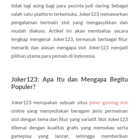
tidak lagi asing bagi para pecinta judi daring. Sebagai
salah satu platform terkemuka, Joker123 menawarkan
pengalaman bermain slot yang mengasyikkan dan
mudah diakses. Artikel ini akan membahas secara
lengkap mengenai Joker123, termasuk berbagai fitur
menarik dan alasan mengapa slot Joker123 menjadi
pilihan utama para pemain di Indonesia.
Joker123: Apa Itu dan Mengapa Begitu
Populer?
Joker123 merupakan sebuah situs
joker gaming slot
online yang menyediakan beragam jenis permainan
slot dengan tema dan fitur yang variatif. Slot Joker123
dikenal dengan kualitas grafis yang memukau serta
gameplay yang lancar, sehingga memberikan