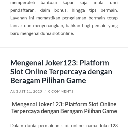
memperoleh bantuan kapan saja, mulai dari
pendaftaran, klaim bonus, hingga tips bermain.
Layanan ini memastikan pengalaman bermain tetap
lancar dan menyenangkan, bahkan bagi pemain yang
baru mengenal dunia slot online.
Mengenal Joker123: Platform
Slot Online Terpercaya dengan
Beragam Pilihan Game
AUGUST 21, 2025
/
0 COMMENTS
Mengenal Joker123: Platform Slot Online
Terpercaya dengan Beragam Pilihan Game
Dalam dunia permainan slot online, nama Joker123