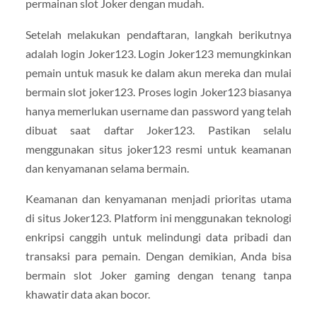
permainan slot Joker dengan mudah.
Setelah melakukan pendaftaran, langkah berikutnya
adalah login Joker123. Login Joker123 memungkinkan
pemain untuk masuk ke dalam akun mereka dan mulai
bermain slot joker123. Proses login Joker123 biasanya
hanya memerlukan username dan password yang telah
dibuat saat daftar Joker123. Pastikan selalu
menggunakan situs joker123 resmi untuk keamanan
dan kenyamanan selama bermain.
Keamanan dan kenyamanan menjadi prioritas utama
di situs Joker123. Platform ini menggunakan teknologi
enkripsi canggih untuk melindungi data pribadi dan
transaksi para pemain. Dengan demikian, Anda bisa
bermain slot Joker gaming dengan tenang tanpa
khawatir data akan bocor.