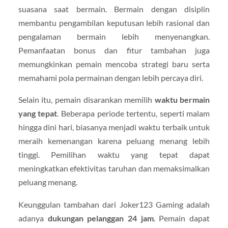
suasana saat bermain. Bermain dengan disiplin
membantu pengambilan keputusan lebih rasional dan
pengalaman bermain lebih menyenangkan.
Pemanfaatan bonus dan fitur tambahan juga
memungkinkan pemain mencoba strategi baru serta
memahami pola permainan dengan lebih percaya diri.
Selain itu, pemain disarankan memilih
waktu bermain
yang tepat
. Beberapa periode tertentu, seperti malam
hingga dini hari, biasanya menjadi waktu terbaik untuk
meraih kemenangan karena peluang menang lebih
tinggi. Pemilihan waktu yang tepat dapat
meningkatkan efektivitas taruhan dan memaksimalkan
peluang menang.
Keunggulan tambahan dari Joker123 Gaming adalah
adanya
dukungan pelanggan 24 jam
. Pemain dapat