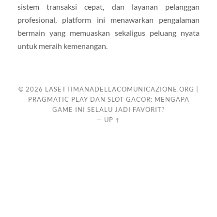
sistem transaksi cepat, dan layanan pelanggan
profesional, platform ini menawarkan pengalaman
bermain yang memuaskan sekaligus peluang nyata
untuk meraih kemenangan.
© 2026
LASETTIMANADELLACOMUNICAZIONE.ORG |
PRAGMATIC PLAY DAN SLOT GACOR: MENGAPA
GAME INI SELALU JADI FAVORIT?
—
UP ↑