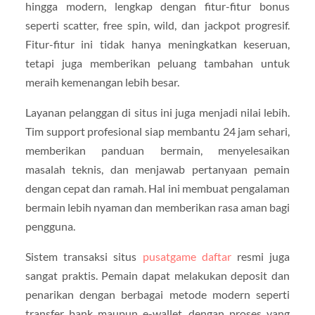
hingga modern, lengkap dengan fitur-fitur bonus
seperti scatter, free spin, wild, dan jackpot progresif.
Fitur-fitur ini tidak hanya meningkatkan keseruan,
tetapi juga memberikan peluang tambahan untuk
meraih kemenangan lebih besar.
Layanan pelanggan di situs ini juga menjadi nilai lebih.
Tim support profesional siap membantu 24 jam sehari,
memberikan panduan bermain, menyelesaikan
masalah teknis, dan menjawab pertanyaan pemain
dengan cepat dan ramah. Hal ini membuat pengalaman
bermain lebih nyaman dan memberikan rasa aman bagi
pengguna.
Sistem transaksi situs
pusatgame daftar
resmi juga
sangat praktis. Pemain dapat melakukan deposit dan
penarikan dengan berbagai metode modern seperti
transfer bank maupun e-wallet, dengan proses yang