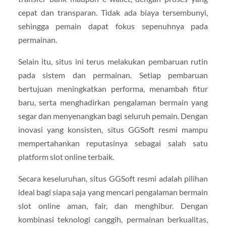
cepat dan transparan. Tidak ada biaya tersembunyi,
sehingga pemain dapat fokus sepenuhnya pada
permainan.
Selain itu, situs ini terus melakukan pembaruan rutin
pada sistem dan permainan. Setiap pembaruan
bertujuan meningkatkan performa, menambah fitur
baru, serta menghadirkan pengalaman bermain yang
segar dan menyenangkan bagi seluruh pemain. Dengan
inovasi yang konsisten, situs GGSoft resmi mampu
mempertahankan reputasinya sebagai salah satu
platform slot online terbaik.
Secara keseluruhan, situs GGSoft resmi adalah pilihan
ideal bagi siapa saja yang mencari pengalaman bermain
slot online aman, fair, dan menghibur. Dengan
kombinasi teknologi canggih, permainan berkualitas,