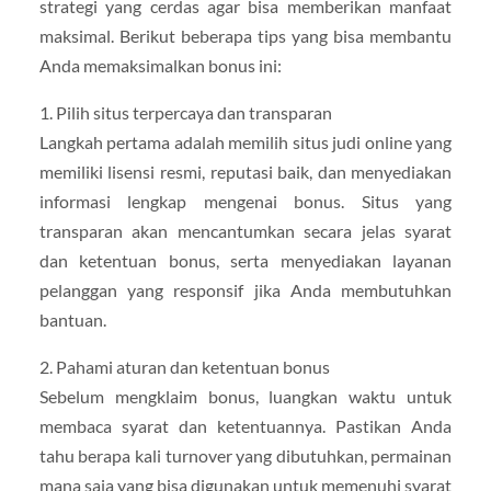
strategi yang cerdas agar bisa memberikan manfaat
maksimal. Berikut beberapa tips yang bisa membantu
Anda memaksimalkan bonus ini:
1. Pilih situs terpercaya dan transparan
Langkah pertama adalah memilih situs judi online yang
memiliki lisensi resmi, reputasi baik, dan menyediakan
informasi lengkap mengenai bonus. Situs yang
transparan akan mencantumkan secara jelas syarat
dan ketentuan bonus, serta menyediakan layanan
pelanggan yang responsif jika Anda membutuhkan
bantuan.
2. Pahami aturan dan ketentuan bonus
Sebelum mengklaim bonus, luangkan waktu untuk
membaca syarat dan ketentuannya. Pastikan Anda
tahu berapa kali turnover yang dibutuhkan, permainan
mana saja yang bisa digunakan untuk memenuhi syarat