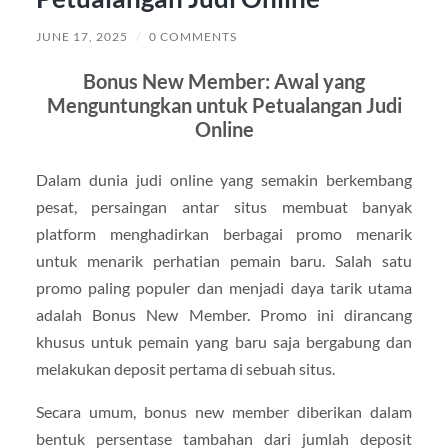
JUNE 17, 2025
/
0 COMMENTS
Bonus New Member: Awal yang
Menguntungkan untuk Petualangan Judi
Online
Dalam dunia judi online yang semakin berkembang
pesat, persaingan antar situs membuat banyak
platform menghadirkan berbagai promo menarik
untuk menarik perhatian pemain baru. Salah satu
promo paling populer dan menjadi daya tarik utama
adalah Bonus New Member. Promo ini dirancang
khusus untuk pemain yang baru saja bergabung dan
melakukan deposit pertama di sebuah situs.
Secara umum, bonus new member diberikan dalam
bentuk persentase tambahan dari jumlah deposit