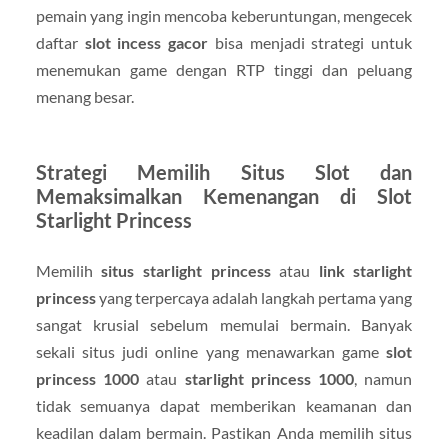
pemain yang ingin mencoba keberuntungan, mengecek
daftar
slot incess gacor
bisa menjadi strategi untuk
menemukan game dengan RTP tinggi dan peluang
menang besar.
Strategi Memilih Situs Slot dan
Memaksimalkan Kemenangan di Slot
Starlight Princess
Memilih
situs starlight princess
atau
link starlight
princess
yang terpercaya adalah langkah pertama yang
sangat krusial sebelum memulai bermain. Banyak
sekali situs judi online yang menawarkan game
slot
princess 1000
atau
starlight princess 1000
, namun
tidak semuanya dapat memberikan keamanan dan
keadilan dalam bermain. Pastikan Anda memilih situs