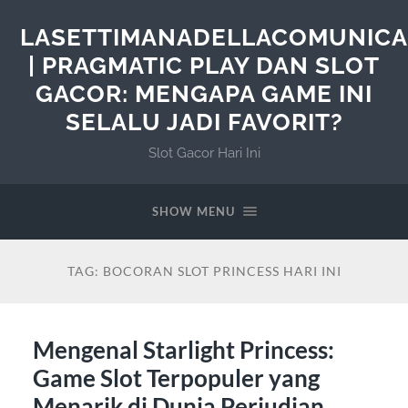
LASETTIMANADELLACOMUNICA
| PRAGMATIC PLAY DAN SLOT
GACOR: MENGAPA GAME INI
SELALU JADI FAVORIT?
Slot Gacor Hari Ini
SHOW MENU
TAG:
BOCORAN SLOT PRINCESS HARI INI
Mengenal Starlight Princess:
Game Slot Terpopuler yang
Menarik di Dunia Perjudian