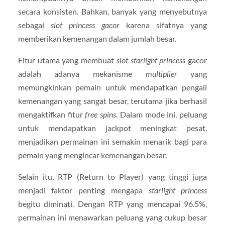
secara konsisten. Bahkan, banyak yang menyebutnya
sebagai
slot princess gacor
karena sifatnya yang
memberikan kemenangan dalam jumlah besar.
Fitur utama yang membuat
slot starlight princess
gacor
adalah adanya mekanisme
multiplier
yang
memungkinkan pemain untuk mendapatkan pengali
kemenangan yang sangat besar, terutama jika berhasil
mengaktifkan fitur
free spins
. Dalam mode ini, peluang
untuk mendapatkan jackpot meningkat pesat,
menjadikan permainan ini semakin menarik bagi para
pemain yang mengincar kemenangan besar.
Selain itu, RTP (Return to Player) yang tinggi juga
menjadi faktor penting mengapa
starlight princess
begitu diminati. Dengan RTP yang mencapai 96.5%,
permainan ini menawarkan peluang yang cukup besar