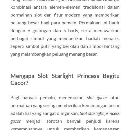
kombinasi antara elemen-elemen tradisional dalam
permainan slot dan fitur modern yang memberikan
peluang besar bagi para pemain. Permainan ini hadir
dengan 6 gulungan dan 5 baris, serta menawarkan
berbagai simbol yang memberikan hadiah menarik,
seperti simbol putri yang berkilau dan simbol bintang
yang melambangkan peluang menang besar.
Mengapa Slot Starlight Princess Begitu
Gacor?
Bagi banyak pemain, menemukan
slot gacor
atau
permainan yang sering memberikan kemenangan besar
adalah hal yang sangat diinginkan.
Slot starlight princess
gacor
menjadi sorotan banyak penjudi karena
kemampuannya untuk memberikan kemenangan