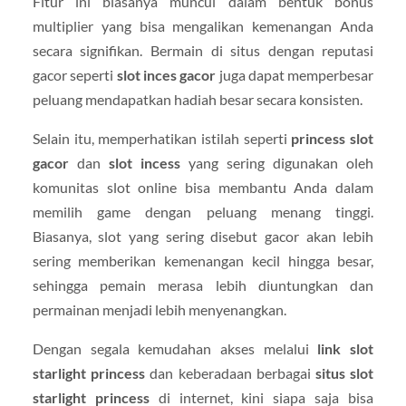
Fitur ini biasanya muncul dalam bentuk bonus
multiplier yang bisa mengalikan kemenangan Anda
secara signifikan. Bermain di situs dengan reputasi
gacor seperti
slot inces gacor
juga dapat memperbesar
peluang mendapatkan hadiah besar secara konsisten.
Selain itu, memperhatikan istilah seperti
princess slot
gacor
dan
slot incess
yang sering digunakan oleh
komunitas slot online bisa membantu Anda dalam
memilih game dengan peluang menang tinggi.
Biasanya, slot yang sering disebut gacor akan lebih
sering memberikan kemenangan kecil hingga besar,
sehingga pemain merasa lebih diuntungkan dan
permainan menjadi lebih menyenangkan.
Dengan segala kemudahan akses melalui
link slot
starlight princess
dan keberadaan berbagai
situs slot
starlight princess
di internet, kini siapa saja bisa