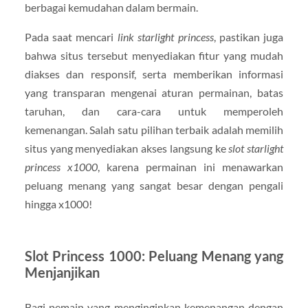
berbagai kemudahan dalam bermain.
Pada saat mencari
link starlight princess
, pastikan juga
bahwa situs tersebut menyediakan fitur yang mudah
diakses dan responsif, serta memberikan informasi
yang transparan mengenai aturan permainan, batas
taruhan, dan cara-cara untuk memperoleh
kemenangan. Salah satu pilihan terbaik adalah memilih
situs yang menyediakan akses langsung ke
slot starlight
princess x1000
, karena permainan ini menawarkan
peluang menang yang sangat besar dengan pengali
hingga x1000!
Slot Princess 1000: Peluang Menang yang
Menjanjikan
Bagi pemain yang menginginkan kemenangan dengan