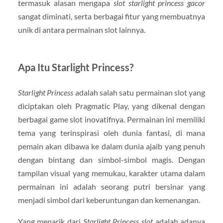
termasuk alasan mengapa
slot starlight princess gacor
sangat diminati, serta berbagai fitur yang membuatnya
unik di antara permainan slot lainnya.
Apa Itu Starlight Princess?
Starlight Princess
adalah salah satu permainan slot yang
diciptakan oleh Pragmatic Play, yang dikenal dengan
berbagai game slot inovatifnya. Permainan ini memiliki
tema yang terinspirasi oleh dunia fantasi, di mana
pemain akan dibawa ke dalam dunia ajaib yang penuh
dengan bintang dan simbol-simbol magis. Dengan
tampilan visual yang memukau, karakter utama dalam
permainan ini adalah seorang putri bersinar yang
menjadi simbol dari keberuntungan dan kemenangan.
Yang menarik dari
Starlight Princess slot
adalah adanya