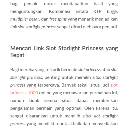
bagi pemain untuk mendapatkan hasil yang
menguntungkan. Kombinasi antara
RTP tinggi
,
multiplier besar
, dan
free spins
yang menarik menjadikan
link slot starlight princess
sangat dicari oleh para penjudi.
Mencari Link Slot Starlight Princess yang
Tepat
Bagi mereka yang tertarik bermain
slot princess
atau
slot
starlight princess
, penting untuk memilih
situs starlight
princess
yang terpercaya. Banyak sekali situs judi
slot
princess 1000
online yang menawarkan permainan ini,
namun tidak semua situs dapat memberikan
pengalaman bermain yang optimal. Oleh karena itu,
sangat disarankan untuk memilih
situs slot starlight
princess
yang memiliki reputasi baik dan menyediakan