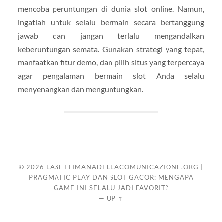
mencoba peruntungan di dunia slot online. Namun,
ingatlah untuk selalu bermain secara bertanggung
jawab dan jangan terlalu mengandalkan
keberuntungan semata. Gunakan strategi yang tepat,
manfaatkan fitur demo, dan pilih situs yang terpercaya
agar pengalaman bermain slot Anda selalu
menyenangkan dan menguntungkan.
© 2026
LASETTIMANADELLACOMUNICAZIONE.ORG |
PRAGMATIC PLAY DAN SLOT GACOR: MENGAPA
GAME INI SELALU JADI FAVORIT?
—
UP ↑