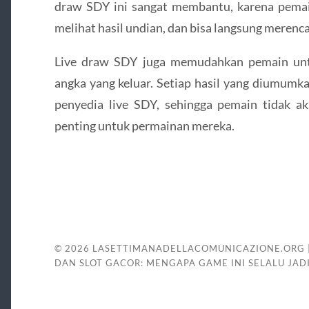
draw SDY ini sangat membantu, karena pema
melihat hasil undian, dan bisa langsung merenc
Live draw SDY juga memudahkan pemain unt
angka yang keluar. Setiap hasil yang diumumka
penyedia live SDY, sehingga pemain tidak ak
penting untuk permainan mereka.
© 2026
LASETTIMANADELLACOMUNICAZIONE.ORG |
DAN SLOT GACOR: MENGAPA GAME INI SELALU JADI