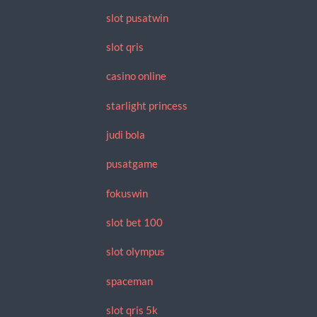
slot pusatwin
slot qris
casino online
starlight princess
judi bola
pusatgame
fokuswin
slot bet 100
slot olympus
spaceman
slot qris 5k