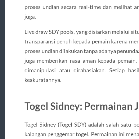
proses undian secara real-time dan melihat a
juga.
Live draw SDY pools, yang disiarkan melalui si
transparansi penuh kepada pemain karena mer
proses undian dilakukan tanpa adanya penundaa
juga memberikan rasa aman kepada pemain, 
dimanipulasi atau dirahasiakan. Setiap ha
keakuratannya.
Togel Sidney: Permainan 
Togel Sidney (Togel SDY) adalah salah satu p
kalangan penggemar togel. Permainan ini mena