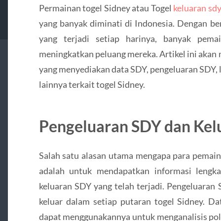
Permainan togel Sidney atau Togel
keluaran sd
yang banyak diminati di Indonesia. Dengan be
yang terjadi setiap harinya, banyak pem
meningkatkan peluang mereka. Artikel ini akan
yang menyediakan data SDY, pengeluaran SDY, l
lainnya terkait togel Sidney.
Pengeluaran SDY dan Kel
Salah satu alasan utama mengapa para pemain 
adalah untuk mendapatkan informasi lengk
keluaran SDY yang telah terjadi. Pengeluara
keluar dalam setiap putaran togel Sidney. Da
dapat menggunakannya untuk menganalisis pola