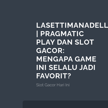
LASETTIMANADEL
| PRAGMATIC
PLAY DAN SLOT
GACOR:
MENGAPA GAME
INI SELALU JADI
FAVORIT?
Slot Gacor Hari Ini