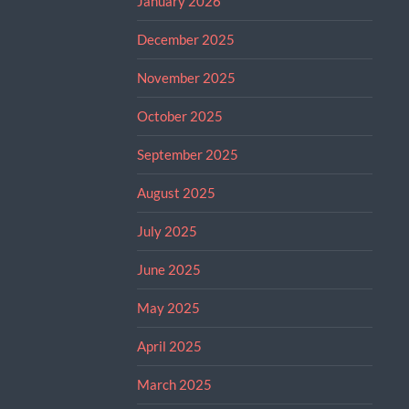
January 2026
December 2025
November 2025
October 2025
September 2025
August 2025
July 2025
June 2025
May 2025
April 2025
March 2025