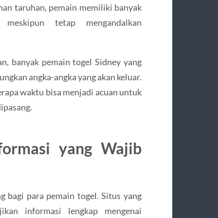
ihan taruhan, pemain memiliki banyak
 meskipun tetap mengandalkan
n, banyak pemain togel Sidney yang
ngkan angka-angka yang akan keluar.
rapa waktu bisa menjadi acuan untuk
dipasang.
formasi yang Wajib
g bagi para pemain togel. Situs yang
ikan informasi lengkap mengenai