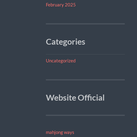
February 2025
Categories
Uncategorized
Website Official
mahjong ways