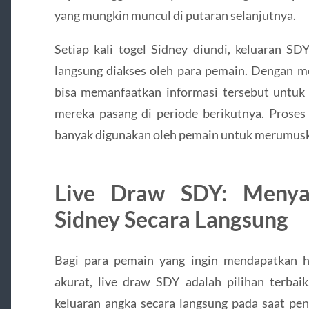
yang mungkin muncul di putaran selanjutnya.
Setiap kali togel Sidney diundi, keluaran SD
langsung diakses oleh para pemain. Dengan m
bisa memanfaatkan informasi tersebut untu
mereka pasang di periode berikutnya. Proses 
banyak digunakan oleh pemain untuk merumusk
Live Draw SDY: Menyak
Sidney Secara Langsung
Bagi para pemain yang ingin mendapatkan h
akurat, live draw SDY adalah pilihan terbai
keluaran angka secara langsung pada saat pe