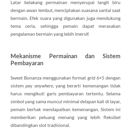
Latar belakang permainan menyerupai langit biru
dengan awan lembut, menciptakan suasana santai saat
bermain. Efek suara yang digunakan juga mendukung
tema ceria, sehingga pemain dapat merasakan
pengalaman bermain yang lebih imersif.
Mekanisme Permainan dan Sistem
Pembayaran
Sweet Bonanza menggunakan format grid 6×5 dengan
sistem
pay anywhere
, yang berarti kemenangan tidak
harus mengikuti garis pembayaran tertentu. Selama
simbol yang sama muncul minimal delapan kali di layar,
pemain berhak mendapatkan kemenangan. Sistem ini
memberikan peluang menang yang lebih fleksibel
dibandingkan slot tradisional.