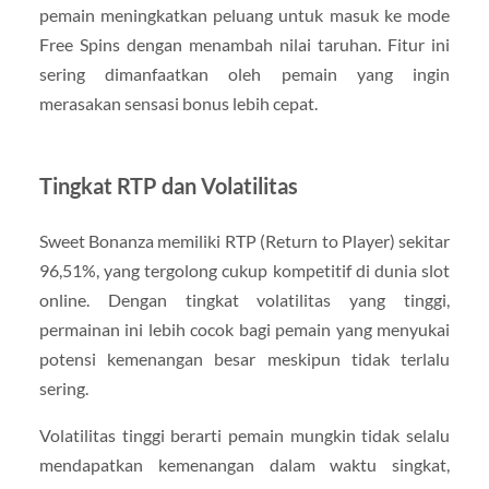
pemain meningkatkan peluang untuk masuk ke mode
Free Spins dengan menambah nilai taruhan. Fitur ini
sering dimanfaatkan oleh pemain yang ingin
merasakan sensasi bonus lebih cepat.
Tingkat RTP dan Volatilitas
Sweet Bonanza memiliki RTP (Return to Player) sekitar
96,51%, yang tergolong cukup kompetitif di dunia slot
online. Dengan tingkat volatilitas yang tinggi,
permainan ini lebih cocok bagi pemain yang menyukai
potensi kemenangan besar meskipun tidak terlalu
sering.
Volatilitas tinggi berarti pemain mungkin tidak selalu
mendapatkan kemenangan dalam waktu singkat,