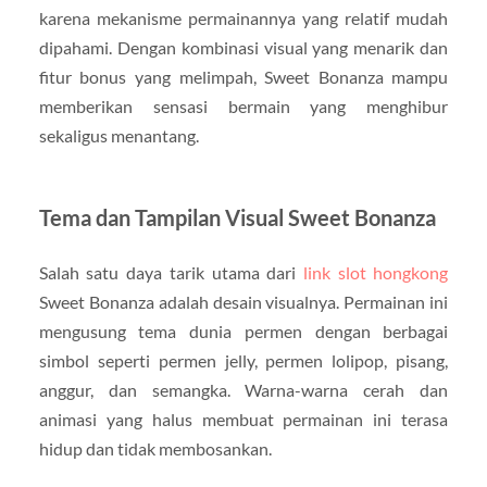
karena mekanisme permainannya yang relatif mudah
dipahami. Dengan kombinasi visual yang menarik dan
fitur bonus yang melimpah, Sweet Bonanza mampu
memberikan sensasi bermain yang menghibur
sekaligus menantang.
Tema dan Tampilan Visual Sweet Bonanza
Salah satu daya tarik utama dari
link slot hongkong
Sweet Bonanza adalah desain visualnya. Permainan ini
mengusung tema dunia permen dengan berbagai
simbol seperti permen jelly, permen lolipop, pisang,
anggur, dan semangka. Warna-warna cerah dan
animasi yang halus membuat permainan ini terasa
hidup dan tidak membosankan.