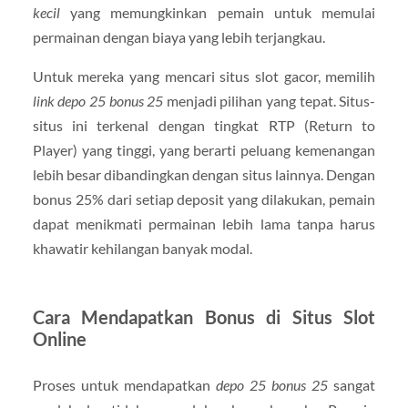
kecil
yang memungkinkan pemain untuk memulai
permainan dengan biaya yang lebih terjangkau.
Untuk mereka yang mencari situs slot gacor, memilih
link depo 25 bonus 25
menjadi pilihan yang tepat. Situs-
situs ini terkenal dengan tingkat RTP (Return to
Player) yang tinggi, yang berarti peluang kemenangan
lebih besar dibandingkan dengan situs lainnya. Dengan
bonus 25% dari setiap deposit yang dilakukan, pemain
dapat menikmati permainan lebih lama tanpa harus
khawatir kehilangan banyak modal.
Cara Mendapatkan Bonus di Situs Slot
Online
Proses untuk mendapatkan
depo 25 bonus 25
sangat